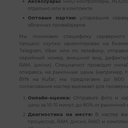
Аксессуары:
RAID-контроллеры, HDD/S
отдельно или в комплекте.
Оптовые партии:
устаревшие серверы
облачных провайдеров.
Мы понимаем специфику серверного о
процесс скупки ориентирован на бизнес.
Telegram, Viber или по телефону, отправь
серийный номер, внешний вид, дефекты) 
RAM, диски). Специалист проводит онлайн
опираясь на рыночные цены (например, H
BYN на Kufar, мы предлагаем до 1600 B
согласования мастер выезжает для проверк
Онлайн-оценка:
Отправьте фото и ха
цену за 10-15 минут, до 80% от рыночной
Диагностика на месте:
В мастер вые
процессор, RAM, диски, RAID и комплек