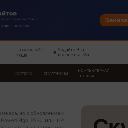
айтов
Заказа
 поисковые системы
розрачные отчеты
Рязанская 21
Задайте Ваш
вопрос онлайн
Икша
КОМПЬЮТЕРНАЯ
НОУТБУКИ
СМАРТФОНЫ
ТЕХНИКА
изнеса, но с обновлением 
l PowerEdge R740 или HP 
ят из строя из-за поломок 