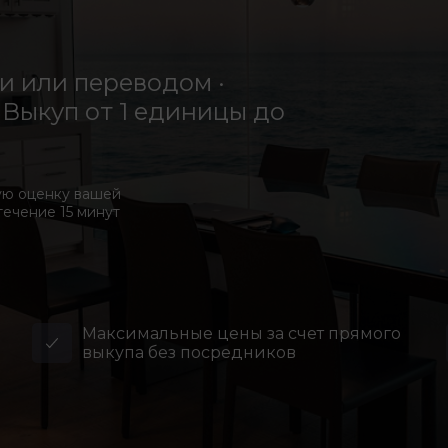
 или переводом ·
Выкуп от 1 единицы до
ую оценку вашей
течение 15 минут
Максимальные цены за счет прямого
выкупа без посредников