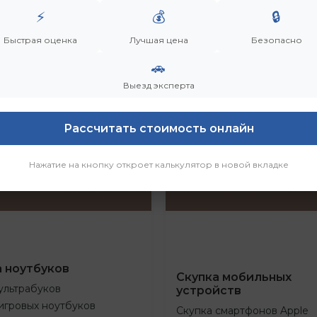
⚡
💰
🔒
Быстрая оценка
Лучшая цена
Безопасно
🚗
Выезд эксперта
Рассчитать стоимость онлайн
Нажатие на кнопку откроет калькулятор в новой вкладке
а ноутбуков
Скупка мобильных
ультрабуков
устройств
игровых ноутбуков
Скупка смартфонов Apple