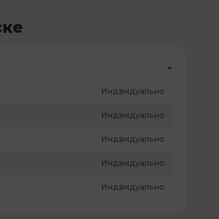
ске
-
Индвидуально
Индвидуально
Индвидуально
Индвидуально
Индвидуально