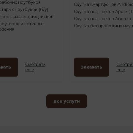
рабочих ноутбуков
Скупка смартфонов Androi
старых ноутбуков (б/у)
Скупка планшетов Apple (i
внешних жестких дисков
Скупка планшетов Android
роутеров и сетевого
Скупка беспроводных нау
ования
Смотреть
Смотре
азать
Заказать
еще
еще
Все услуги