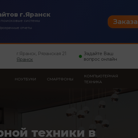
йтов г.Яранск
Заказа
 поисковые системы
розрачные отчеты
г.Яранск, Рязанская 21
Задайте Ваш
вопрос онлайн
Яранск
КОМПЬЮТЕРНАЯ
НОУТБУКИ
СМАРТФОНЫ
ТЕХНИКА
рной техники в