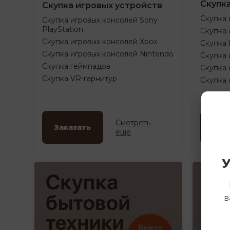
Скупк
Скупка игровых устройств
Скупка 
Скупка игровых консолей Sony
PlayStation
Скупка 
Скупка игровых консолей Xbox
Скупка
Скупка игровых консолей Nintendo
Скупка 
Скупка геймпадов
Скупка 
Скупка VR-гарнитур
Скупка
Смотреть
Заказать
Зак
еще
У
в