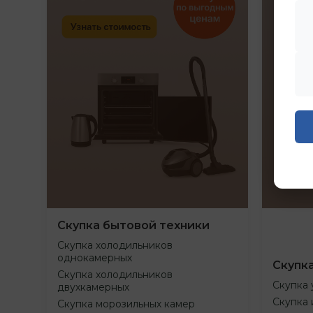
Скупка бытовой техники
Скупка холодильников
однокамерных
Скупк
Скупка холодильников
Скупка 
двухкамерных
Скупка 
Скупка морозильных камер