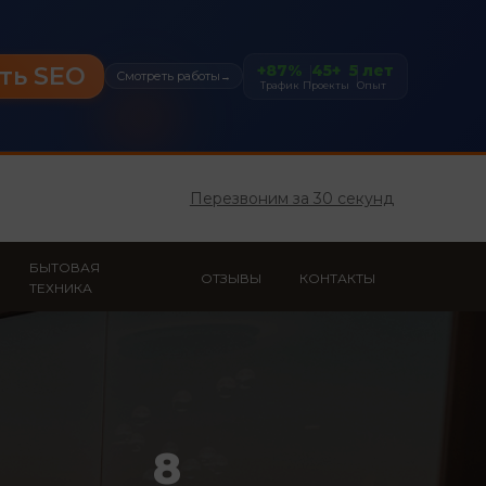
+87%
45+
5 лет
ть SEO
Смотреть работы
→
Трафик
Проекты
Опыт
Перезвоним за 30 секунд
БЫТОВАЯ
ОТЗЫВЫ
КОНТАКТЫ
ТЕХНИКА
8