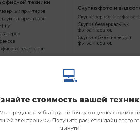
а офисной техники
Скупка фото и видеот
лазерных принтеров
Скупка зеркальных фотоап
струйных принтеров
Скупка беззеркальных
 МФУ
фотоаппаратов
сканеров
Скупка объективов для
факсов
фотоаппаратов
 офисных телефонов
💻
Смотреть
Смотре
азать
Заказать
еще
еще
знайте стоимость вашей техни
Мы предлагаем быструю и точную оценку стоимост
ашей электроники. Получите расчет онлайн всего за
минуты!