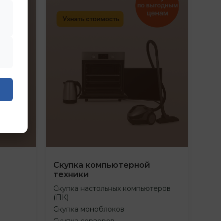
Скупка компьютерной
техники
Скупка настольных компьютеров
(ПК)
Скупка моноблоков
Скупка серверов