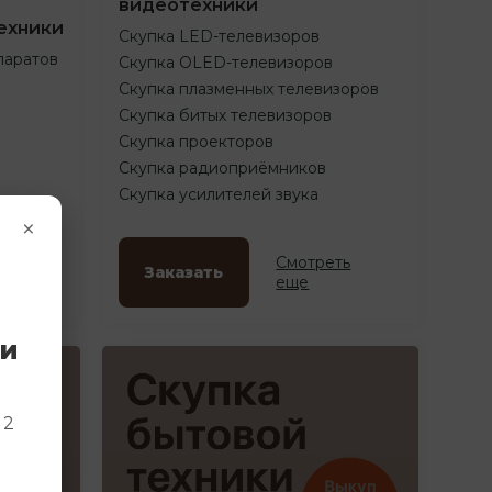
видеотехники
ехники
Скупка LED-телевизоров
паратов
Скупка OLED-телевизоров
Скупка плазменных телевизоров
Скупка битых телевизоров
Скупка проекторов
Скупка радиоприёмников
Скупка усилителей звука
×
ть
Смотреть
Заказать
еще
ки
и
 2