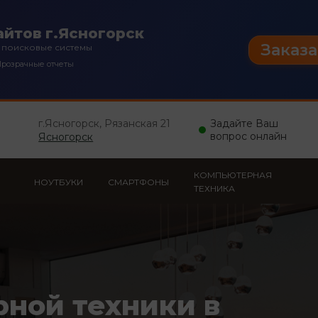
йтов г.Ясногорск
Заказа
 поисковые системы
розрачные отчеты
г.Ясногорск, Рязанская 21
Задайте Ваш
вопрос онлайн
Ясногорск
КОМПЬЮТЕРНАЯ
НОУТБУКИ
СМАРТФОНЫ
ТЕХНИКА
рной техники в