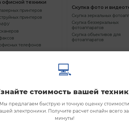
а офисной техники
Скупка фото и видеот
лазерных принтеров
Скупка зеркальных фотоап
струйных принтеров
Скупка беззеркальных
 МФУ
фотоаппаратов
сканеров
Скупка объективов для
факсов
фотоаппаратов
 офисных телефонов
💻
Смотреть
Смотре
азать
Заказать
еще
еще
знайте стоимость вашей техни
Мы предлагаем быструю и точную оценку стоимост
ашей электроники. Получите расчет онлайн всего за
минуты!