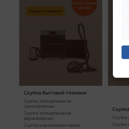
Скупка бытовой техники
Скупка холодильников
однокамерных
Скупк
Скупка холодильников
Скупка 
двухкамерных
Скупка 
Скупка морозильных камер