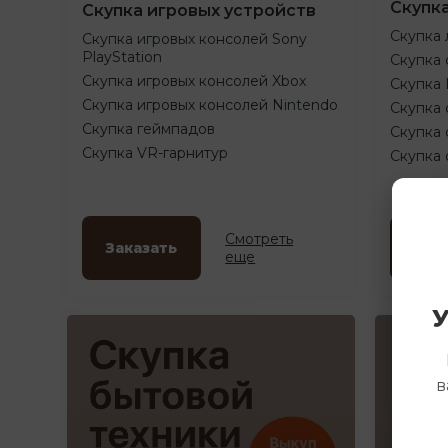
Скупк
Скупка игровых устройств
Скупка 
Скупка игровых консолей Sony
PlayStation
Скупка 
Скупка игровых консолей Xbox
Скупка
Скупка игровых консолей Nintendo
Скупка 
Скупка геймпадов
Скупка 
Скупка VR-гарнитур
Скупка
Смотреть
Заказать
Зак
еще
У
в