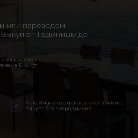
 или переводом ·
Выкуп от 1 единицы до
ую оценку вашей
течение 15 минут
Максимальные цены за счет прямого
выкупа без посредников