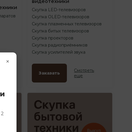
видеотехники
ехники
Скупка LED-телевизоров
паратов
Скупка OLED-телевизоров
Скупка плазменных телевизоров
Скупка битых телевизоров
Скупка проекторов
Скупка радиоприёмников
Скупка усилителей звука
×
ть
Смотреть
Заказать
еще
ки
и
 2