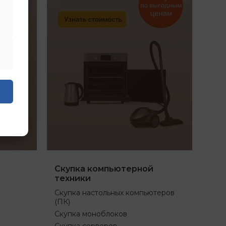
Скупка компьютерной
техники
Скупка настольных компьютеров
(ПК)
Скупка моноблоков
Скупка серверов