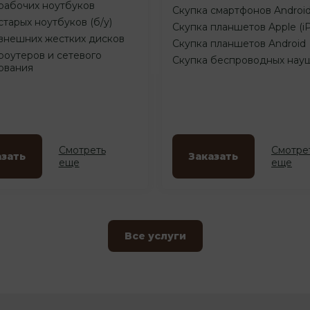
рабочих ноутбуков
Скупка смартфонов Androi
старых ноутбуков (б/у)
Скупка планшетов Apple (i
внешних жестких дисков
Скупка планшетов Android
роутеров и сетевого
Скупка беспроводных нау
ования
Смотреть
Смотре
азать
Заказать
еще
еще
Все услуги