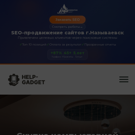
Заказать SEO
Смотреть работы
→
SEO-продвижение сайтов г.Называевск
Привлечем целевых клиентов через поисковые системы
✓
✓
✓
Топ-10 позиций
Оплата за результат
Прозрачные отчеты
+87%
45+
5 лет
Трафик
Проекты
Опыт