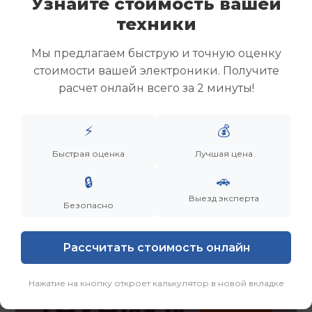
Узнайте стоимость вашей
Скупка ноутбуков
техники
Скупка ультрабуков
Скупка игровых ноутбуков
Мы предлагаем быструю и точную оценку
Скупка рабочих ноутбуков
стоимости вашей электроники. Получите
Скупка старых ноутбуков (б/у)
расчет онлайн всего за 2 минуты!
Скупка внешних жестких дисков
Скупка роутеров и сетевого оборудования
⚡
💰
Заказать
Смотреть еще
Быстрая оценка
Лучшая цена
🚗
🔒
Выезд эксперта
Безопасно
Рассчитать стоимость онлайн
Нажатие на кнопку откроет калькулятор в новой вкладке