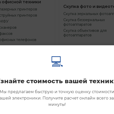
а офисной техники
Скупка фото и видеот
лазерных принтеров
Скупка зеркальных фотоап
струйных принтеров
Скупка беззеркальных
 МФУ
фотоаппаратов
сканеров
Скупка объективов для
факсов
фотоаппаратов
 офисных телефонов
💻
Смотреть
Смотре
азать
Заказать
еще
еще
знайте стоимость вашей техни
Мы предлагаем быструю и точную оценку стоимост
ашей электроники. Получите расчет онлайн всего за
минуты!