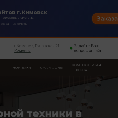
йтов г.Кимовск
Заказа
 поисковые системы
розрачные отчеты
г.Кимовск, Рязанская 21
Задайте Ваш
вопрос онлайн
Кимовск
КОМПЬЮТЕРНАЯ
НОУТБУКИ
СМАРТФОНЫ
ТЕХНИКА
рной техники в