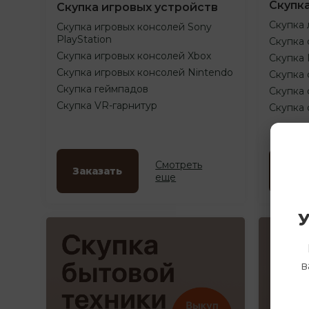
Скупк
Скупка игровых устройств
Скупка 
Скупка игровых консолей Sony
PlayStation
Скупка 
Скупка игровых консолей Xbox
Скупка
Скупка игровых консолей Nintendo
Скупка 
Скупка геймпадов
Скупка 
Скупка VR-гарнитур
Скупка
Смотреть
Заказать
Зак
еще
У
в