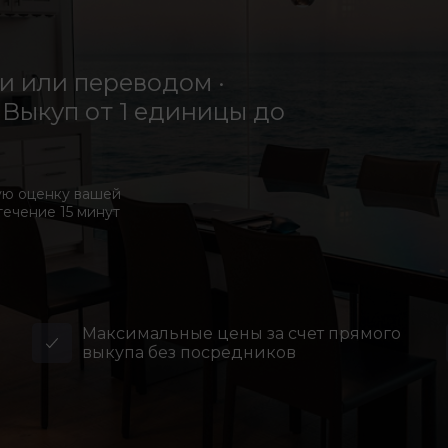
 или переводом ·
Выкуп от 1 единицы до
ую оценку вашей
течение 15 минут
Максимальные цены за счет прямого
выкупа без посредников