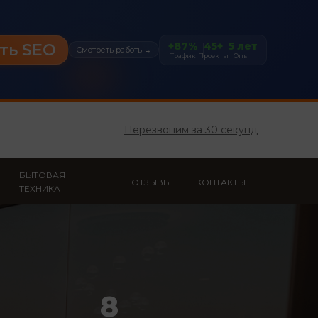
+87%
45+
5 лет
ть SEO
Смотреть работы
→
Трафик
Проекты
Опыт
Перезвоним за 30 секунд
БЫТОВАЯ
ОТЗЫВЫ
КОНТАКТЫ
ТЕХНИКА
8