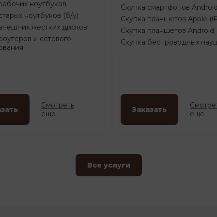
рабочих ноутбуков
Скупка смартфонов Androi
старых ноутбуков (б/у)
Скупка планшетов Apple (i
внешних жестких дисков
Скупка планшетов Android
роутеров и сетевого
Скупка беспроводных нау
ования
Смотреть
Смотре
азать
Заказать
еще
еще
Все услуги