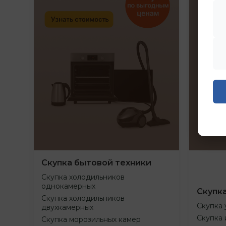
Скупка бытовой техники
Скупка холодильников
однокамерных
Скупк
Скупка холодильников
Скупка 
двухкамерных
Скупка 
Скупка морозильных камер