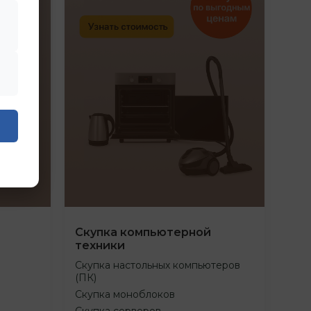
Скупка компьютерной
техники
Скупка настольных компьютеров
(ПК)
Скупка моноблоков
Скупка серверов