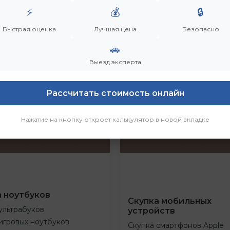
⚡
💰
🔒
Быстрая оценка
Лучшая цена
Безопасно
🚗
Выезд эксперта
Рассчитать стоимость онлайн
Нажатие на кнопку откроет калькулятор в новой вкладке
а ноутбуков
Скупка мобильных
ультрабуков
устройств
игровых ноутбуков
Скупка смартфонов Apple