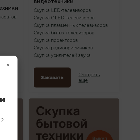
видеотехники
ехники
Скупка LED-телевизоров
паратов
Скупка OLED-телевизоров
Скупка плазменных телевизоров
Скупка битых телевизоров
Скупка проекторов
Скупка радиоприёмников
Скупка усилителей звука
×
ть
Смотреть
Заказать
еще
ки
и
 2