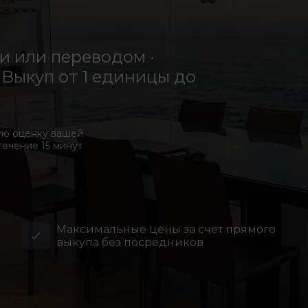
 или переводом ·
Выкуп от 1 единицы до
ую оценку вашей
течение 15 минут
Максимальные цены за счет прямого
выкупа без посредников