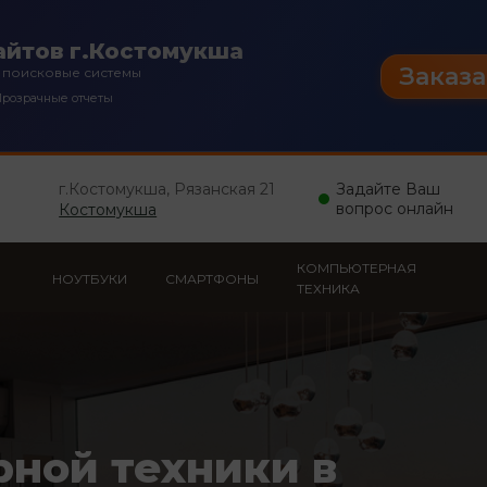
айтов г.Костомукша
Заказа
 поисковые системы
розрачные отчеты
г.Костомукша, Рязанская 21
Задайте Ваш
вопрос онлайн
Костомукша
КОМПЬЮТЕРНАЯ
НОУТБУКИ
СМАРТФОНЫ
ТЕХНИКА
рной техники в