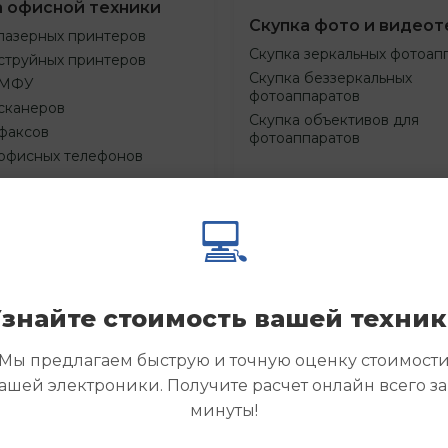
а офисной техники
Скупка фото и видеот
лазерных принтеров
Скупка зеркальных фотоап
струйных принтеров
Скупка беззеркальных
 МФУ
фотоаппаратов
сканеров
Скупка объективов для
факсов
фотоаппаратов
 офисных телефонов
💻
Смотреть
Смотре
азать
Заказать
еще
еще
знайте стоимость вашей техни
Мы предлагаем быструю и точную оценку стоимост
ашей электроники. Получите расчет онлайн всего за
минуты!