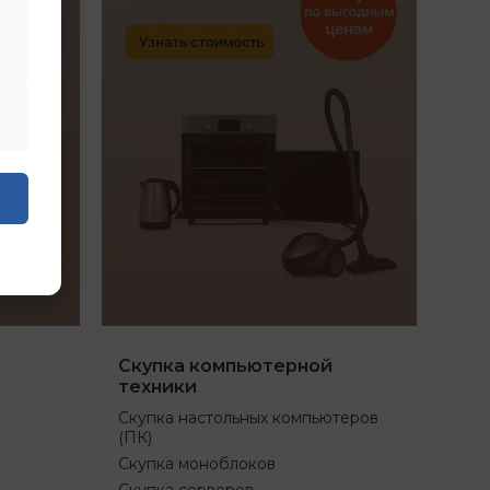
Скупка компьютерной
техники
Скупка настольных компьютеров
(ПК)
Скупка моноблоков
Скупка серверов