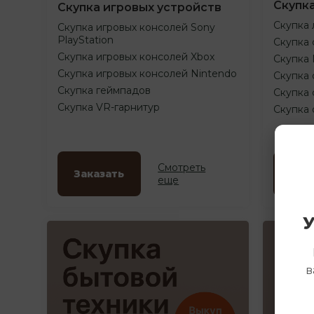
Скупк
Скупка игровых устройств
Скупка 
Скупка игровых консолей Sony
PlayStation
Скупка 
Скупка игровых консолей Xbox
Скупка
Скупка игровых консолей Nintendo
Скупка 
Скупка геймпадов
Скупка 
Скупка VR-гарнитур
Скупка
Смотреть
Заказать
Зак
еще
У
в