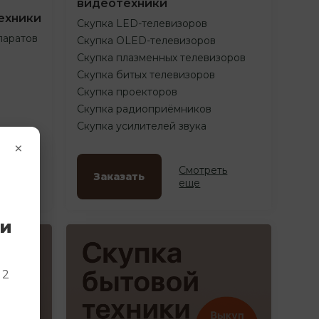
видеотехники
ехники
Скупка LED-телевизоров
паратов
Скупка OLED-телевизоров
Скупка плазменных телевизоров
Скупка битых телевизоров
Скупка проекторов
Скупка радиоприёмников
Скупка усилителей звука
×
ть
Смотреть
Заказать
еще
ки
и
 2