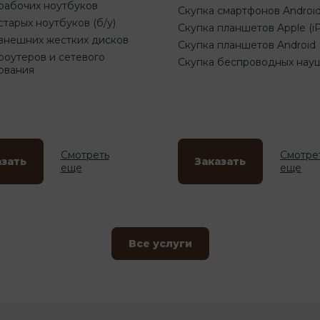
рабочих ноутбуков
Скупка смартфонов Androi
старых ноутбуков (б/у)
Скупка планшетов Apple (i
внешних жестких дисков
Скупка планшетов Android
роутеров и сетевого
Скупка беспроводных нау
ования
Смотреть
Смотре
азать
Заказать
еще
еще
Все услуги