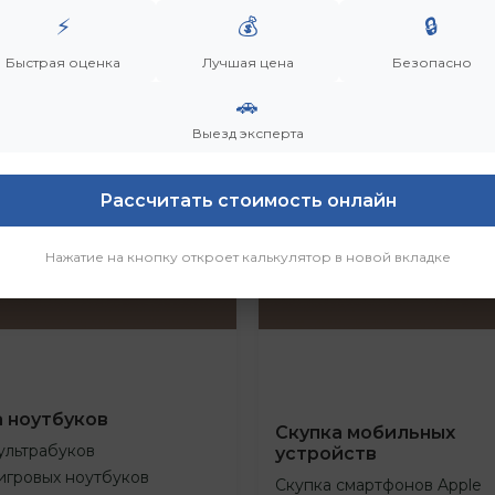
⚡
💰
🔒
Быстрая оценка
Лучшая цена
Безопасно
🚗
Выезд эксперта
Рассчитать стоимость онлайн
Нажатие на кнопку откроет калькулятор в новой вкладке
а ноутбуков
Скупка мобильных
ультрабуков
устройств
игровых ноутбуков
Скупка смартфонов Apple