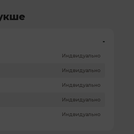
мукше
-
Индвидуально
Индвидуально
Индвидуально
Индвидуально
Индвидуально