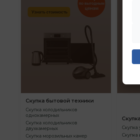
Скупка бытовой техники
Скупка холодильников
однокамерных
Скупк
Скупка холодильников
Скупка 
двухкамерных
Скупка 
Скупка морозильных камер