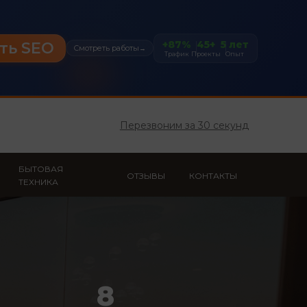
+87%
45+
5 лет
ть SEO
Смотреть работы
→
Трафик
Проекты
Опыт
Перезвоним за 30 секунд
БЫТОВАЯ
ОТЗЫВЫ
КОНТАКТЫ
ТЕХНИКА
8