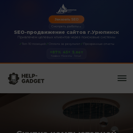
Заказать SEO
Смотреть работы
→
SEO-продвижение сайтов г.Урюпинск
Привлечем целевых клиентов через поисковые системы
✓
✓
✓
Топ-10 позиций
Оплата за результат
Прозрачные отчеты
+87%
45+
5 лет
Трафик
Проекты
Опыт