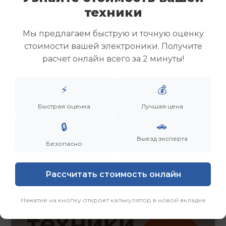
Скупка ноутбуков
техники
Скупка ультрабуков
Скупка игровых ноутбуков
Мы предлагаем быструю и точную оценку
Скупка рабочих ноутбуков
стоимости вашей электроники. Получите
Скупка старых ноутбуков (б/у)
расчет онлайн всего за 2 минуты!
Скупка внешних жестких дисков
Скупка роутеров и сетевого оборудования
⚡
💰
Быстрая оценка
Лучшая цена
Заказать
Смотреть еще
🚗
🔒
Выезд эксперта
Безопасно
Рассчитать стоимость онлайн
Нажатие на кнопку откроет калькулятор в новой вкладке