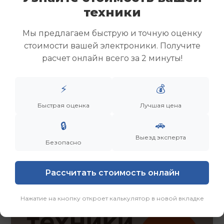
Скупка ноутбуков
техники
Скупка ультрабуков
Скупка игровых ноутбуков
Мы предлагаем быструю и точную оценку
Скупка рабочих ноутбуков
стоимости вашей электроники. Получите
Скупка старых ноутбуков (б/у)
расчет онлайн всего за 2 минуты!
Скупка внешних жестких дисков
Скупка роутеров и сетевого оборудования
⚡
💰
Быстрая оценка
Лучшая цена
Заказать
Смотреть еще
🚗
🔒
Выезд эксперта
Безопасно
Рассчитать стоимость онлайн
Нажатие на кнопку откроет калькулятор в новой вкладке