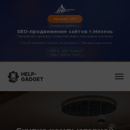
Заказать SEO
Смотреть работы
→
SEO-продвижение сайтов г.Мезень
Привлечем целевых клиентов через поисковые системы
✓
✓
✓
Топ-10 позиций
Оплата за результат
Прозрачные отчеты
+87%
45+
5 лет
Трафик
Проекты
Опыт