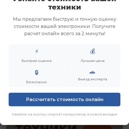
Скупка ноутбуков
техники
Скупка ультрабуков
Скупка игровых ноутбуков
Мы предлагаем быструю и точную оценку
Скупка рабочих ноутбуков
стоимости вашей электроники. Получите
Скупка старых ноутбуков (б/у)
расчет онлайн всего за 2 минуты!
Скупка внешних жестких дисков
Скупка роутеров и сетевого оборудования
⚡
💰
Быстрая оценка
Лучшая цена
Заказать
Смотреть еще
🚗
🔒
Выезд эксперта
Безопасно
Рассчитать стоимость онлайн
Нажатие на кнопку откроет калькулятор в новой вкладке