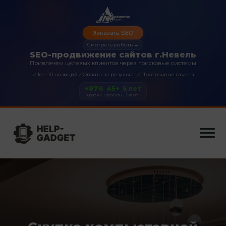
Заказать SEO
Смотреть работы
→
SEO-продвижение сайтов г.Невель
Привлечем целевых клиентов через поисковые системы
✓
✓
✓
Топ-10 позиций
Оплата за результат
Прозрачные отчеты
+87%
45+
5 лет
Трафик
Проекты
Опыт