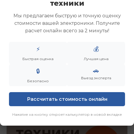
техники
Скупка ноутбуков
Скупка ультрабуков
Мы предлагаем быструю и точную оценку
Скупка игровых ноутбуков
стоимости вашей электроники. Получите
Скупка рабочих ноутбуков
расчет онлайн всего за 2 минуты!
Скупка старых ноутбуков (б/у)
Скупка внешних жестких дисков
Скупка роутеров и сетевого оборудования
⚡
💰
Быстрая оценка
Лучшая цена
Заказать
Смотреть еще
🚗
🔒
Выезд эксперта
Безопасно
Рассчитать стоимость онлайн
Нажатие на кнопку откроет калькулятор в новой вкладке