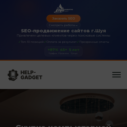
Заказать SEO
Смотреть работы
→
SEO-продвижение сайтов г.Шуя
Привлечем целевых клиентов через поисковые системы
✓
✓
✓
Топ-10 позиций
Оплата за результат
Прозрачные отчеты
+87%
45+
5 лет
Трафик
Проекты
Опыт