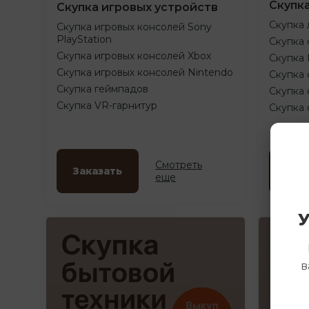
Скупк
Скупка игровых устройств
Скупка 
Скупка игровых консолей Sony
PlayStation
Скупка 
Скупка игровых консолей Xbox
Скупка
Скупка игровых консолей Nintendo
Скупка 
Скупка геймпадов
Скупка 
Скупка VR-гарнитур
Скупка
Смотреть
Заказать
Зак
еще
У
в