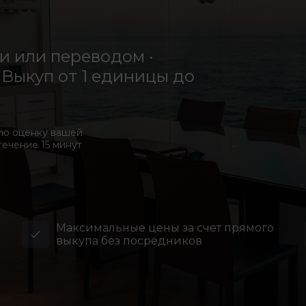
 или переводом ·
Выкуп от 1 единицы до
ую оценку вашей
течение 15 минут
Максимальные цены за счет прямого
выкупа без посредников