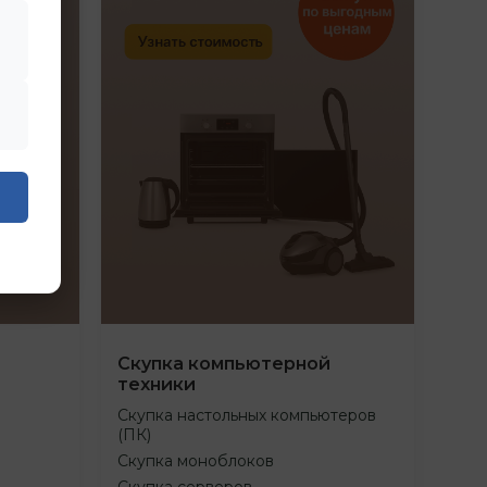
Скупка компьютерной
техники
Скупка настольных компьютеров
(ПК)
Скупка моноблоков
Скупка серверов