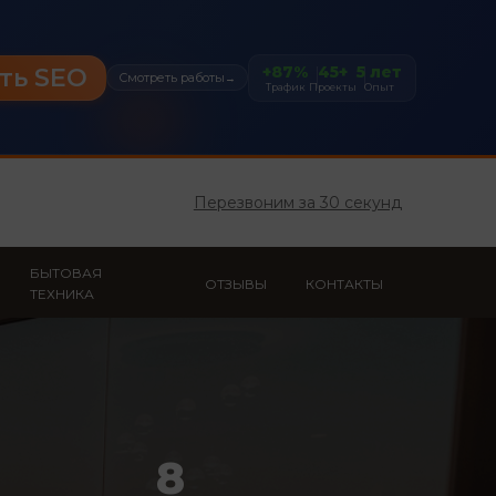
+87%
45+
5 лет
ть SEO
Смотреть работы
→
Трафик
Проекты
Опыт
Перезвоним за 30 секунд
БЫТОВАЯ
ОТЗЫВЫ
КОНТАКТЫ
ТЕХНИКА
8