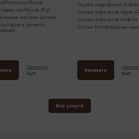
рабочих ноутбуков
Скупка смартфонов Androi
старых ноутбуков (б/у)
Скупка планшетов Apple (i
внешних жестких дисков
Скупка планшетов Android
роутеров и сетевого
Скупка беспроводных нау
ования
Смотреть
Смотре
азать
Заказать
еще
еще
Все услуги