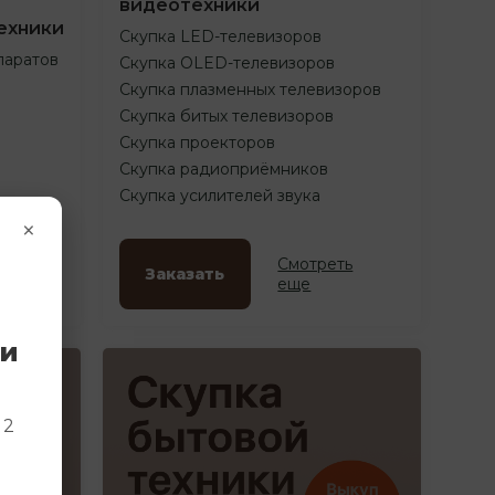
видеотехники
ехники
Скупка LED-телевизоров
паратов
Скупка OLED-телевизоров
Скупка плазменных телевизоров
Скупка битых телевизоров
Скупка проекторов
Скупка радиоприёмников
Скупка усилителей звука
×
ть
Смотреть
Заказать
еще
ки
и
 2