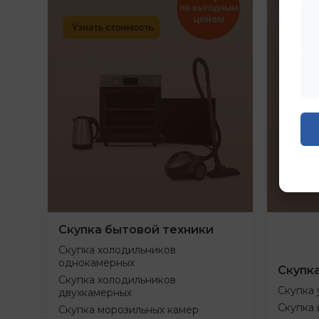
Скупка бытовой техники
Скупка холодильников
однокамерных
Скупк
Скупка холодильников
Скупка 
двухкамерных
Скупка 
Скупка морозильных камер