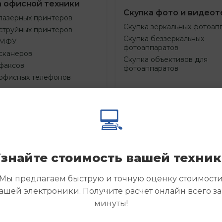
а офисной техники
Скупка фото и видеот
лазерных принтеров
Скупка зеркальных фотоап
струйных принтеров
Скупка беззеркальных
 МФУ
фотоаппаратов
сканеров
Скупка объективов для
факсов
фотоаппаратов
 офисных телефонов
💻
Смотреть
Смотре
азать
Заказать
еще
еще
знайте стоимость вашей техни
Мы предлагаем быструю и точную оценку стоимост
ашей электроники. Получите расчет онлайн всего за
минуты!