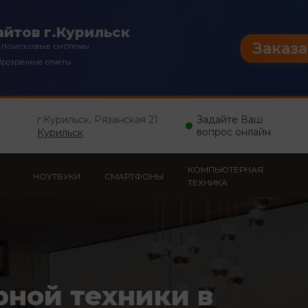
йтов г.Курильск
Заказа
 поисковые системы
розрачные отчеты
г.Курильск, Рязанская 21
Задайте Ваш
вопрос онлайн
Курильск
КОМПЬЮТЕРНАЯ
НОУТБУКИ
СМАРТФОНЫ
ТЕХНИКА
рной техники в