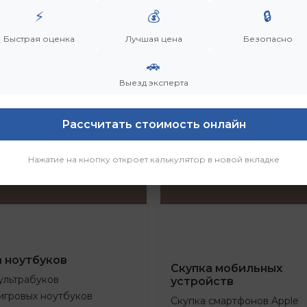
⚡
💰
🔒
Быстрая оценка
Лучшая цена
Безопасно
🚗
Выезд эксперта
Рассчитать стоимость онлайн
Нажатие на кнопку откроет калькулятор в новой вкладке
а ноутбуков
Скупка мобильных
ультрабуков
устройств
игровых ноутбуков
Скупка смартфонов Apple