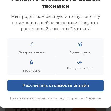
Скупка ноутбуков
техники
Скупка ультрабуков
Скупка игровых ноутбуков
Мы предлагаем быструю и точную оценку
Скупка рабочих ноутбуков
стоимости вашей электроники. Получите
Скупка старых ноутбуков (б/у)
расчет онлайн всего за 2 минуты!
Скупка внешних жестких дисков
Скупка роутеров и сетевого оборудования
⚡
💰
Быстрая оценка
Лучшая цена
Заказать
Смотреть еще
🚗
🔒
Выезд эксперта
Безопасно
Рассчитать стоимость онлайн
Нажатие на кнопку откроет калькулятор в новой вкладке