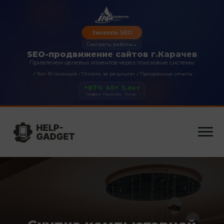
Заказать SEO
Смотреть работы
→
SEO-продвижение сайтов г.Карачев
Привлечем целевых клиентов через поисковые системы
✓
✓
✓
Топ-10 позиций
Оплата за результат
Прозрачные отчеты
+87%
45+
5 лет
Трафик
Проекты
Опыт