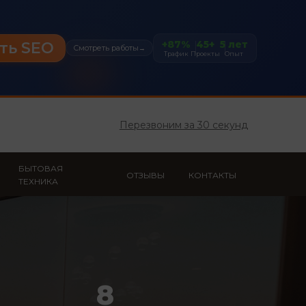
+87%
45+
5 лет
ть SEO
Смотреть работы
→
Трафик
Проекты
Опыт
Перезвоним за 30 секунд
БЫТОВАЯ
ОТЗЫВЫ
КОНТАКТЫ
ТЕХНИКА
8