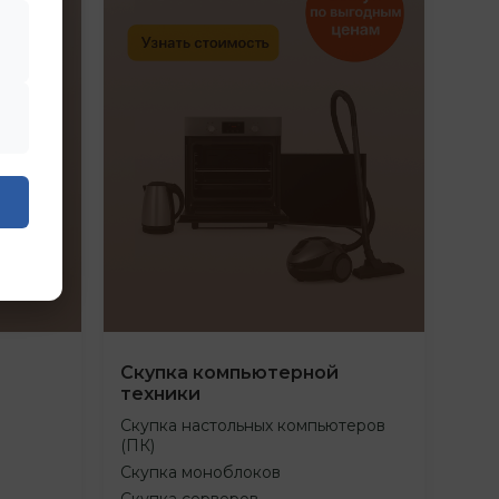
Скупка компьютерной
техники
Скупка настольных компьютеров
(ПК)
Скупка моноблоков
Скупка серверов