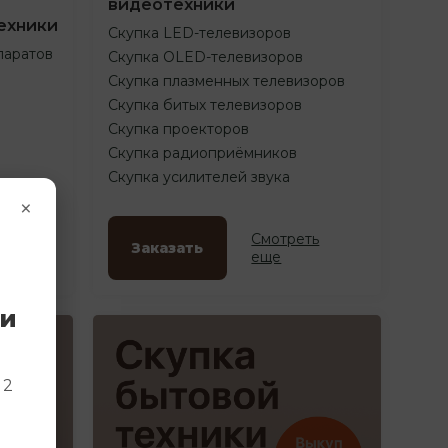
видеотехники
ехники
Скупка LED-телевизоров
паратов
Скупка OLED-телевизоров
Скупка плазменных телевизоров
Скупка битых телевизоров
Скупка проекторов
Скупка радиоприёмников
Скупка усилителей звука
×
ть
Смотреть
Заказать
еще
ки
и
 2