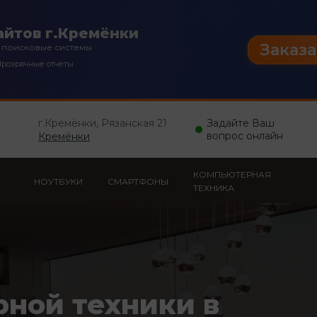
йтов г.Кремёнки
Заказа
 поисковые системы
розрачные отчеты
г.Кремёнки, Рязанская 21
Задайте Ваш
вопрос онлайн
Кремёнки
КОМПЬЮТЕРНАЯ
НОУТБУКИ
СМАРТФОНЫ
ТЕХНИКА
рной техники в