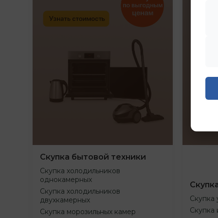
Скупка бытовой техники
Скупка холодильников
однокамерных
Скупк
Скупка холодильников
Скупка 
двухкамерных
Скупка 
Скупка морозильных камер