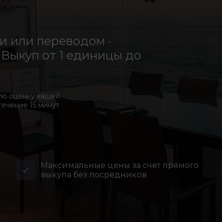
 или переводом ·
Выкуп от 1 единицы до
ую оценку вашей
течение 15 минут
Максимальные цены за счет прямого
выкупа без посредников