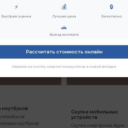
⚡
💰
🔒
Быстрая оценка
Лучшая цена
Безопасно
🚗
Выезд эксперта
Рассчитать стоимость онлайн
Нажатие на кнопку откроет калькулятор в новой вкладке
а ноутбуков
Скупка мобильных
ультрабуков
устройств
игровых ноутбуков
Скупка смартфонов Apple