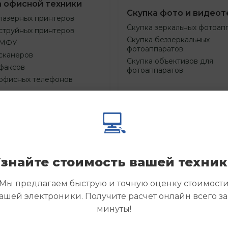
а офисной техники
Скупка фото и видеот
лазерных принтеров
Скупка зеркальных фотоап
струйных принтеров
Скупка беззеркальных
 МФУ
фотоаппаратов
сканеров
Скупка объективов для
факсов
фотоаппаратов
 офисных телефонов
💻
Смотреть
Смотре
азать
Заказать
еще
еще
знайте стоимость вашей техни
Мы предлагаем быструю и точную оценку стоимост
ашей электроники. Получите расчет онлайн всего за
минуты!