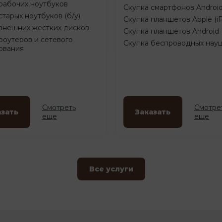
рабочих ноутбуков
Скупка смартфонов Androi
старых ноутбуков (б/у)
Скупка планшетов Apple (i
внешних жестких дисков
Скупка планшетов Android
роутеров и сетевого
Скупка беспроводных нау
ования
Смотреть
Смотре
азать
Заказать
еще
еще
Все услуги