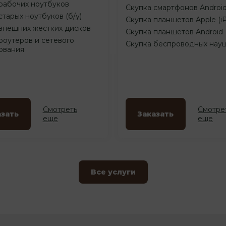
рабочих ноутбуков
Скупка смартфонов Androi
старых ноутбуков (б/у)
Скупка планшетов Apple (i
внешних жестких дисков
Скупка планшетов Android
роутеров и сетевого
Скупка беспроводных нау
ования
Смотреть
Смотре
азать
Заказать
еще
еще
Все услуги