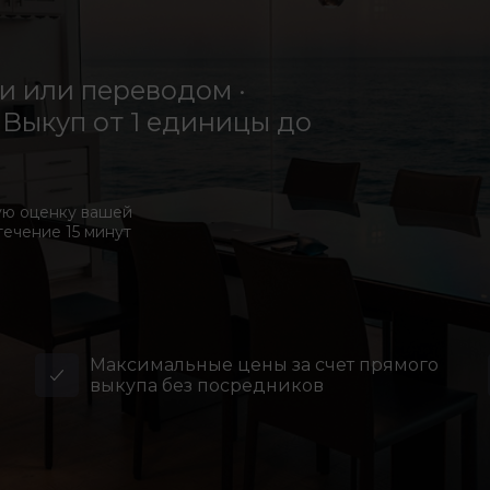
 или переводом ·
Выкуп от 1 единицы до
ую оценку вашей
течение 15 минут
Максимальные цены за счет прямого
выкупа без посредников