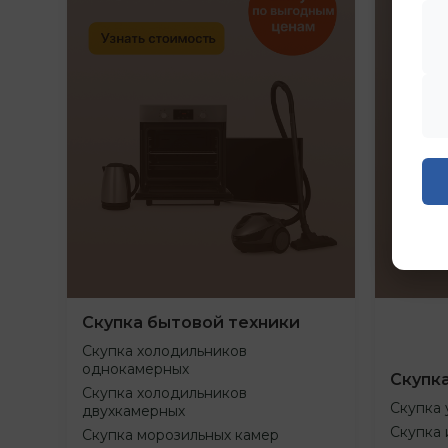
Скупка бытовой техники
Скупка холодильников
однокамерных
Скупк
Скупка холодильников
Скупка 
двухкамерных
Скупка 
Скупка морозильных камер