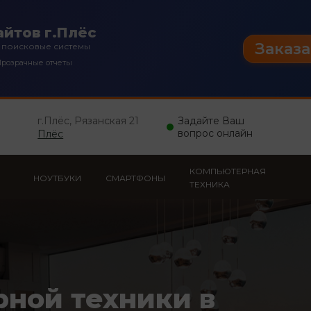
йтов г.Плёс
Заказа
 поисковые системы
розрачные отчеты
г.Плёс, Рязанская 21
Задайте Ваш
вопрос онлайн
Плёс
КОМПЬЮТЕРНАЯ
НОУТБУКИ
СМАРТФОНЫ
ТЕХНИКА
рной техники в