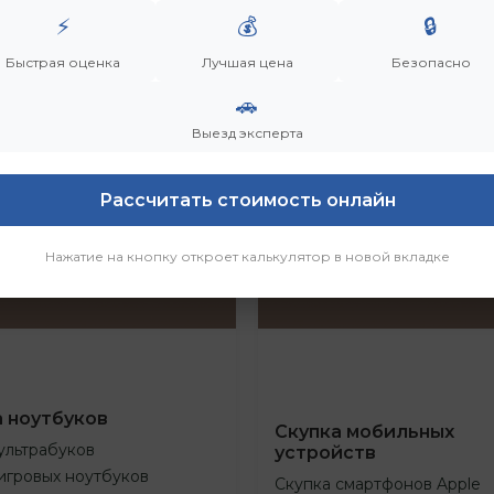
⚡
💰
🔒
Быстрая оценка
Лучшая цена
Безопасно
🚗
Выезд эксперта
Рассчитать стоимость онлайн
Нажатие на кнопку откроет калькулятор в новой вкладке
а ноутбуков
Скупка мобильных
ультрабуков
устройств
игровых ноутбуков
Скупка смартфонов Apple