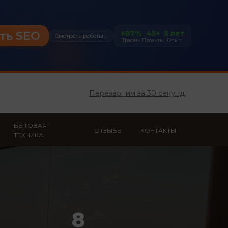
+87%
45+
5 лет
ть SEO
Смотреть работы
→
Трафик
Проекты
Опыт
Перезвоним за 30 секунд
БЫТОВАЯ
ОТЗЫВЫ
КОНТАКТЫ
ТЕХНИКА
8