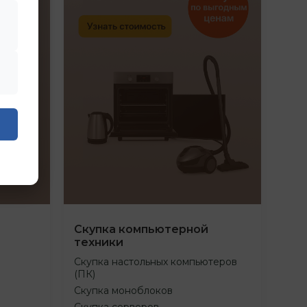
Скупка компьютерной
техники
Скупка настольных компьютеров
(ПК)
Скупка моноблоков
Скупка серверов