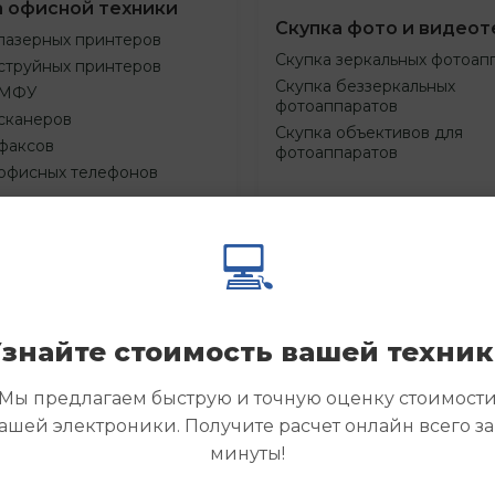
а офисной техники
Скупка фото и видеот
лазерных принтеров
Скупка зеркальных фотоап
струйных принтеров
Скупка беззеркальных
 МФУ
фотоаппаратов
сканеров
Скупка объективов для
факсов
фотоаппаратов
 офисных телефонов
💻
Смотреть
Смотре
азать
Заказать
еще
еще
знайте стоимость вашей техни
Мы предлагаем быструю и точную оценку стоимост
ашей электроники. Получите расчет онлайн всего за
минуты!