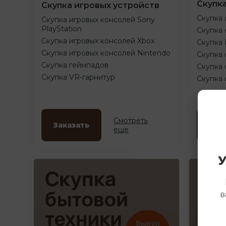
Скупк
Скупка игровых устройств
Скупка 
Скупка игровых консолей Sony
PlayStation
Скупка 
Скупка игровых консолей Xbox
Скупка
Скупка игровых консолей Nintendo
Скупка 
Скупка геймпадов
Скупка 
Скупка VR-гарнитур
Скупка
Смотреть
Заказать
Зак
еще
У
в