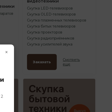
видеотехники
ехники
Скупка LED-телевизоров
паратов
Скупка OLED-телевизоров
Скупка плазменных телевизоров
Скупка битых телевизоров
Скупка проекторов
Скупка радиоприёмников
Скупка усилителей звука
×
ть
Смотреть
Заказать
еще
ки
и
 2