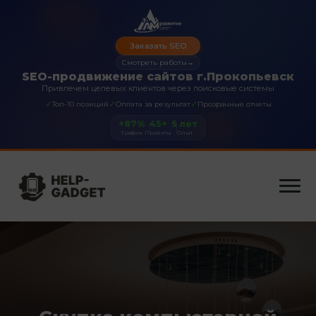
Заказать SEO
Смотреть работы
→
SEO-продвижение сайтов г.Прокопьевск
Привлечем целевых клиентов через поисковые системы
✓
✓
✓
Топ-10 позиций
Оплата за результат
Прозрачные отчеты
+87%
45+
5 лет
Трафик
Проекты
Опыт