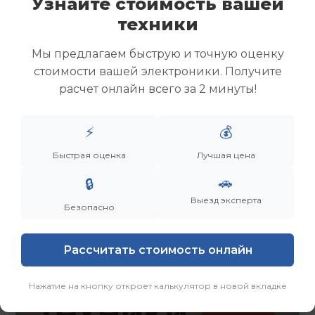
Узнайте стоимость вашей
Скупка ноутбуков
техники
Скупка ультрабуков
Скупка игровых ноутбуков
Мы предлагаем быструю и точную оценку
Скупка рабочих ноутбуков
стоимости вашей электроники. Получите
Скупка старых ноутбуков (б/у)
расчет онлайн всего за 2 минуты!
Скупка внешних жестких дисков
Скупка роутеров и сетевого оборудования
⚡
💰
Заказать
Смотреть еще
Быстрая оценка
Лучшая цена
🚗
🔒
Выезд эксперта
Безопасно
Рассчитать стоимость онлайн
Нажатие на кнопку откроет калькулятор в новой вкладке