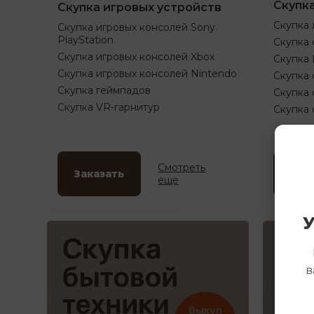
Скупк
Скупка игровых устройств
Скупка 
Скупка игровых консолей Sony
PlayStation
Скупка 
Скупка игровых консолей Xbox
Скупка
Скупка игровых консолей Nintendo
Скупка 
Скупка геймпадов
Скупка 
Скупка VR-гарнитур
Скупка
Смотреть
Заказать
Зак
еще
У
в