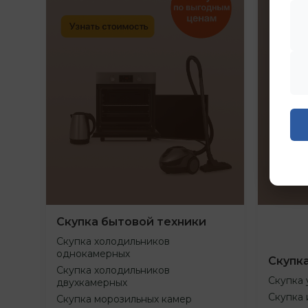
Скупка бытовой техники
Скупка холодильников
однокамерных
Скупк
Скупка холодильников
Скупка 
двухкамерных
Скупка 
Скупка морозильных камер