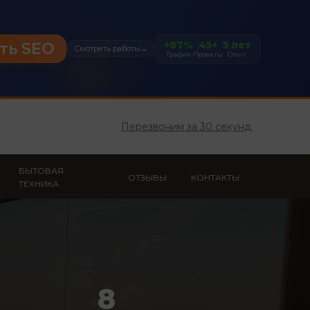
+87%
45+
5 лет
ть SEO
Смотреть работы
→
Трафик
Проекты
Опыт
Перезвоним за 30 секунд
БЫТОВАЯ
ОТЗЫВЫ
КОНТАКТЫ
ТЕХНИКА
8