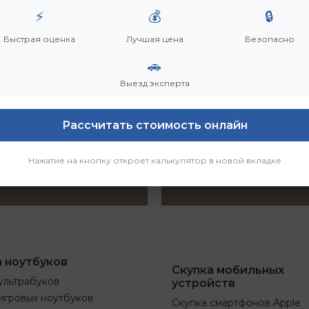
⚡
💰
🔒
Быстрая оценка
Лучшая цена
Безопасно
🚗
Выезд эксперта
Рассчитать стоимость онлайн
Нажатие на кнопку откроет калькулятор в новой вкладке
а ноутбуков
Скупка мобильных
ультрабуков
устройств
игровых ноутбуков
Скупка смартфонов Apple