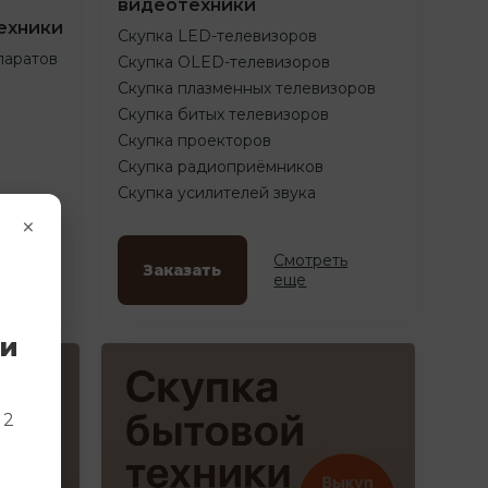
видеотехники
ехники
Скупка LED-телевизоров
паратов
Скупка OLED-телевизоров
Скупка плазменных телевизоров
Скупка битых телевизоров
Скупка проекторов
Скупка радиоприёмников
Скупка усилителей звука
×
ть
Смотреть
Заказать
еще
ки
и
 2