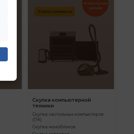
Скупка компьютерной
техники
Скупка настольных компьютеров
(ПК)
Скупка моноблоков
Скупка серверов