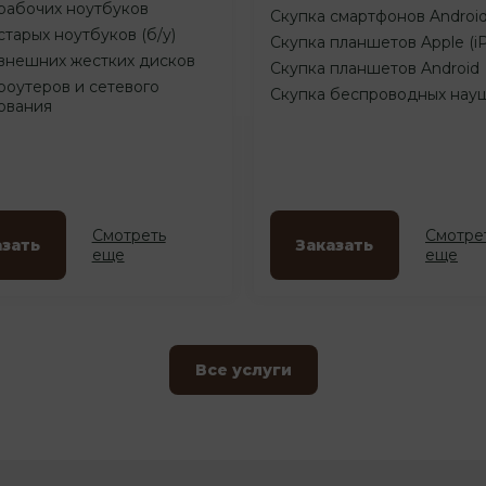
рабочих ноутбуков
Скупка смартфонов Androi
старых ноутбуков (б/у)
Скупка планшетов Apple (i
внешних жестких дисков
Скупка планшетов Android
роутеров и сетевого
Скупка беспроводных нау
ования
Смотреть
Смотре
азать
Заказать
еще
еще
Все услуги