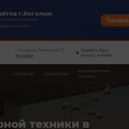
йтов г.Когалым
Заказа
 поисковые системы
розрачные отчеты
г.Когалым, Рязанская 21
Задайте Ваш
вопрос онлайн
Когалым
КОМПЬЮТЕРНАЯ
НОУТБУКИ
СМАРТФОНЫ
ТЕХНИКА
рной техники в