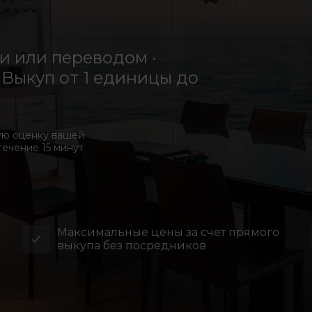
 или переводом ·
Выкуп от 1 единицы до
ую оценку вашей
течение 15 минут
Максимальные цены за счет прямого
выкупа без посредников