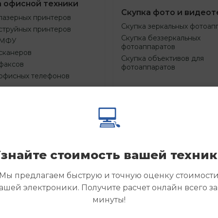
а офисной техники
Скупка фото и видеот
лазерных принтеров
Скупка зеркальных фотоап
струйных принтеров
Скупка беззеркальных
 МФУ
фотоаппаратов
сканеров
Скупка объективов для
факсов
фотоаппаратов
 офисных телефонов
💻
Смотреть
Смотре
азать
Заказать
еще
еще
знайте стоимость вашей техни
Мы предлагаем быструю и точную оценку стоимост
ашей электроники. Получите расчет онлайн всего за
минуты!