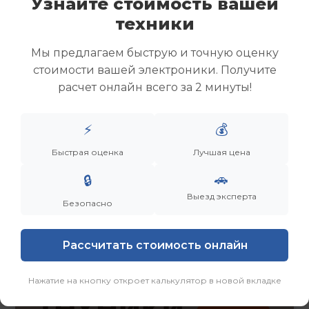
Узнайте стоимость вашей
Скупка ноутбуков
техники
Скупка ультрабуков
Скупка игровых ноутбуков
Мы предлагаем быструю и точную оценку
Скупка рабочих ноутбуков
стоимости вашей электроники. Получите
Скупка старых ноутбуков (б/у)
расчет онлайн всего за 2 минуты!
Скупка внешних жестких дисков
Скупка роутеров и сетевого оборудования
⚡
💰
Заказать
Смотреть еще
Быстрая оценка
Лучшая цена
🚗
🔒
Выезд эксперта
Безопасно
Рассчитать стоимость онлайн
Нажатие на кнопку откроет калькулятор в новой вкладке