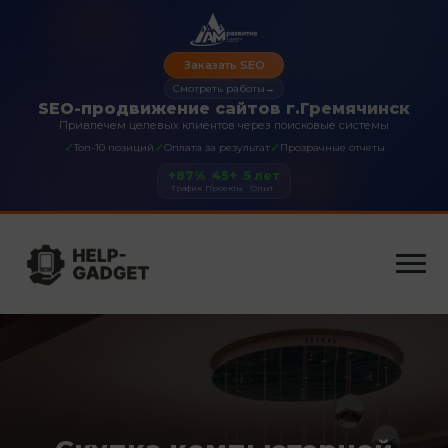
Заказать SEO
Смотреть работы
→
SEO-продвижение сайтов г.Гремячинск
Привлечем целевых клиентов через поисковые системы
✓
✓
✓
Топ-10 позиций
Оплата за результат
Прозрачные отчеты
+87%
45+
5 лет
Трафик
Проекты
Опыт