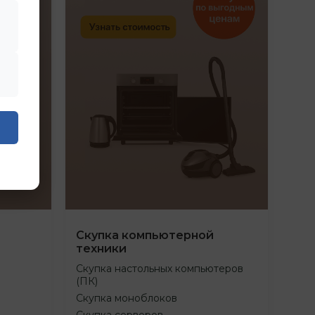
Скупка компьютерной
техники
Скупка настольных компьютеров
(ПК)
Скупка моноблоков
Скупка серверов