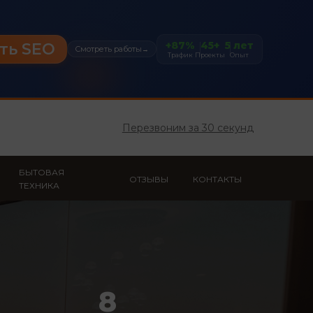
+87%
45+
5 лет
ть SEO
Смотреть работы
→
Трафик
Проекты
Опыт
Перезвоним за 30 секунд
БЫТОВАЯ
ОТЗЫВЫ
КОНТАКТЫ
ТЕХНИКА
8