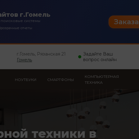
йтов г.Гомель
Заказа
 поисковые системы
розрачные отчеты
г.Гомель, Рязанская 21
Задайте Ваш
вопрос онлайн
Гомель
КОМПЬЮТЕРНАЯ
НОУТБУКИ
СМАРТФОНЫ
ТЕХНИКА
рной техники в