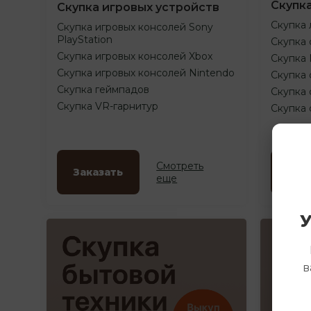
Скупк
Скупка игровых устройств
Скупка 
Скупка игровых консолей Sony
PlayStation
Скупка 
Скупка игровых консолей Xbox
Скупка
Скупка игровых консолей Nintendo
Скупка 
Скупка геймпадов
Скупка 
Скупка VR-гарнитур
Скупка
Смотреть
Заказать
Зак
еще
У
в