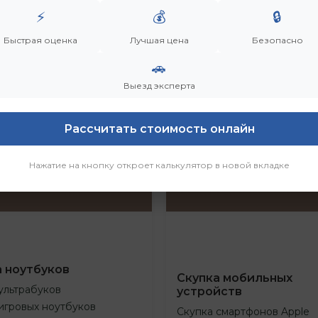
⚡
💰
🔒
Быстрая оценка
Лучшая цена
Безопасно
🚗
Выезд эксперта
Рассчитать стоимость онлайн
Нажатие на кнопку откроет калькулятор в новой вкладке
а ноутбуков
Скупка мобильных
ультрабуков
устройств
игровых ноутбуков
Скупка смартфонов Apple