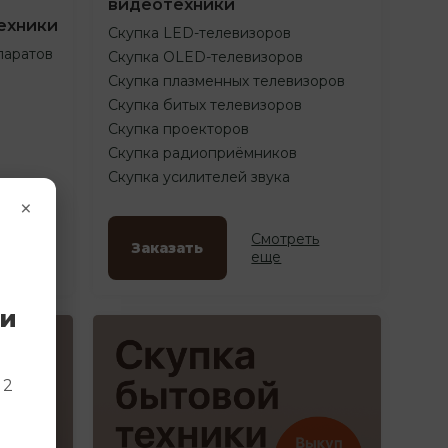
видеотехники
ехники
Скупка LED-телевизоров
паратов
Скупка OLED-телевизоров
Скупка плазменных телевизоров
Скупка битых телевизоров
Скупка проекторов
Скупка радиоприёмников
Скупка усилителей звука
×
ть
Смотреть
Заказать
еще
ки
и
 2