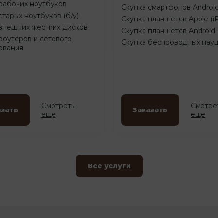
рабочих ноутбуков
Скупка смартфонов Androi
старых ноутбуков (б/у)
Скупка планшетов Apple (i
внешних жестких дисков
Скупка планшетов Android
роутеров и сетевого
Скупка беспроводных нау
ования
Смотреть
Смотре
азать
Заказать
еще
еще
Все услуги