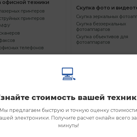
а офисной техники
Скупка фото и видеот
лазерных принтеров
Скупка зеркальных фотоап
струйных принтеров
Скупка беззеркальных
 МФУ
фотоаппаратов
сканеров
Скупка объективов для
факсов
фотоаппаратов
 офисных телефонов
💻
Смотреть
Смотре
азать
Заказать
еще
еще
знайте стоимость вашей техни
Мы предлагаем быструю и точную оценку стоимост
ашей электроники. Получите расчет онлайн всего за
минуты!