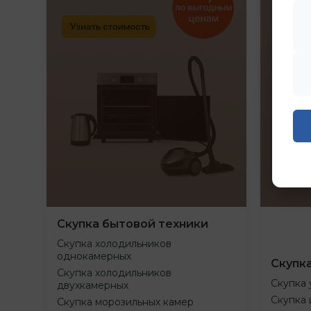
Скупка бытовой техники
Скупка холодильников
однокамерных
Скупк
Скупка холодильников
Скупка 
двухкамерных
Скупка 
Скупка морозильных камер