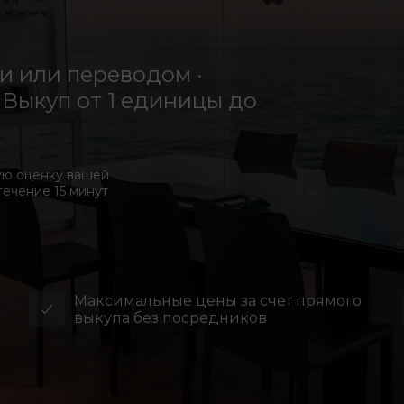
 или переводом ·
Выкуп от 1 единицы до
ую оценку вашей
течение 15 минут
Максимальные цены за счет прямого
выкупа без посредников