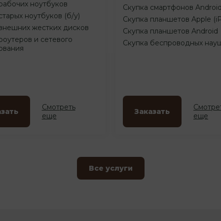
рабочих ноутбуков
Скупка смартфонов Androi
старых ноутбуков (б/у)
Скупка планшетов Apple (i
внешних жестких дисков
Скупка планшетов Android
роутеров и сетевого
Скупка беспроводных нау
ования
Смотреть
Смотре
азать
Заказать
еще
еще
Все услуги