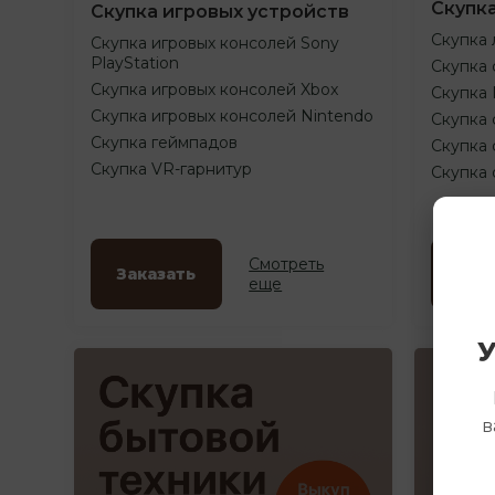
Скупк
Скупка игровых устройств
Скупка 
Скупка игровых консолей Sony
PlayStation
Скупка 
Скупка игровых консолей Xbox
Скупка
Скупка игровых консолей Nintendo
Скупка 
Скупка геймпадов
Скупка 
Скупка VR-гарнитур
Скупка
Смотреть
Заказать
Зак
еще
У
в