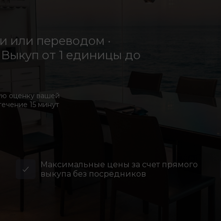
 или переводом ·
Выкуп от 1 единицы до
ую оценку вашей
течение 15 минут
Максимальные цены за счет прямого
выкупа без посредников