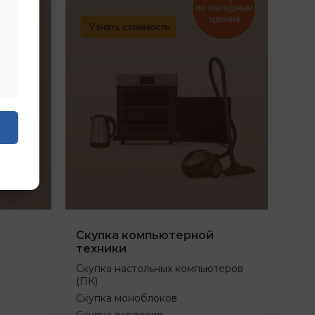
Скупка компьютерной
техники
Скупка настольных компьютеров
(ПК)
Скупка моноблоков
Скупка серверов