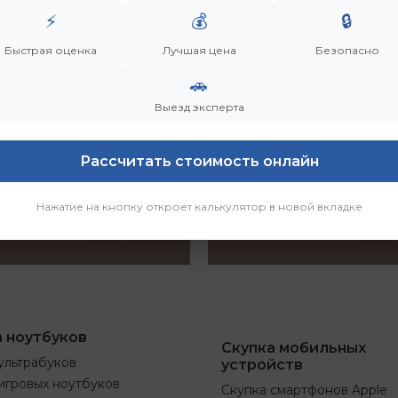
⚡
💰
🔒
Быстрая оценка
Лучшая цена
Безопасно
🚗
Выезд эксперта
Рассчитать стоимость онлайн
Нажатие на кнопку откроет калькулятор в новой вкладке
а ноутбуков
Скупка мобильных
ультрабуков
устройств
игровых ноутбуков
Скупка смартфонов Apple