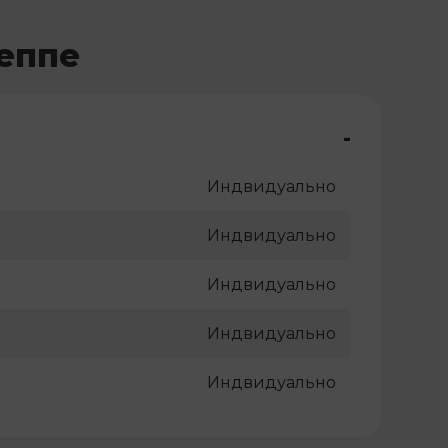
еппе
-
Индвидуально
Индвидуально
Индвидуально
Индвидуально
Индвидуально