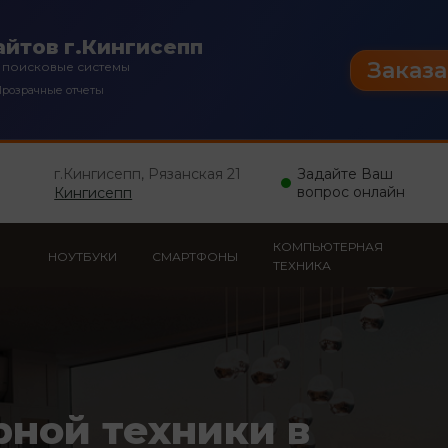
йтов г.Кингисепп
Заказа
 поисковые системы
розрачные отчеты
г.Кингисепп, Рязанская 21
Задайте Ваш
вопрос онлайн
Кингисепп
КОМПЬЮТЕРНАЯ
НОУТБУКИ
СМАРТФОНЫ
ТЕХНИКА
рной техники в