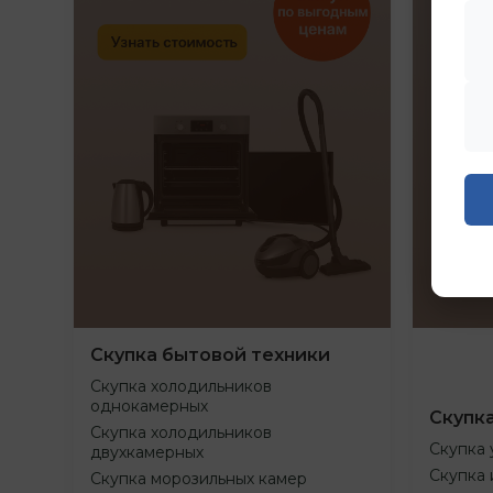
Скупка бытовой техники
Скупка холодильников
однокамерных
Скупк
Скупка холодильников
Скупка 
двухкамерных
Скупка 
Скупка морозильных камер