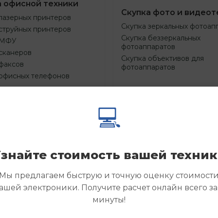
а офисной техники
Скупка фото и видеот
лазерных принтеров
Скупка зеркальных фотоап
струйных принтеров
Скупка беззеркальных
 МФУ
фотоаппаратов
сканеров
Скупка объективов для
факсов
фотоаппаратов
 офисных телефонов
💻
Смотреть
Смотре
азать
Заказать
еще
еще
знайте стоимость вашей техни
Мы предлагаем быструю и точную оценку стоимост
ашей электроники. Получите расчет онлайн всего за
минуты!