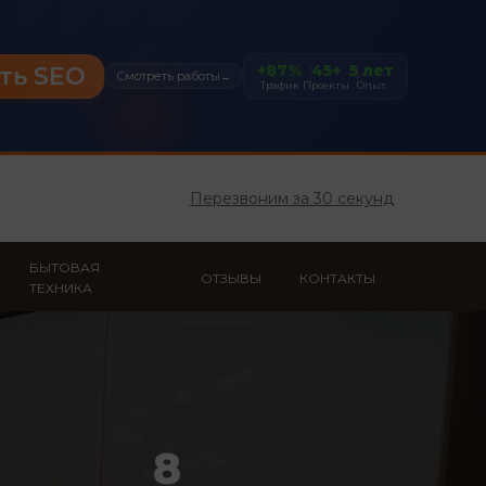
+87%
45+
5 лет
ть SEO
Смотреть работы
→
Трафик
Проекты
Опыт
Перезвоним за 30 секунд
БЫТОВАЯ
ОТЗЫВЫ
КОНТАКТЫ
ТЕХНИКА
8