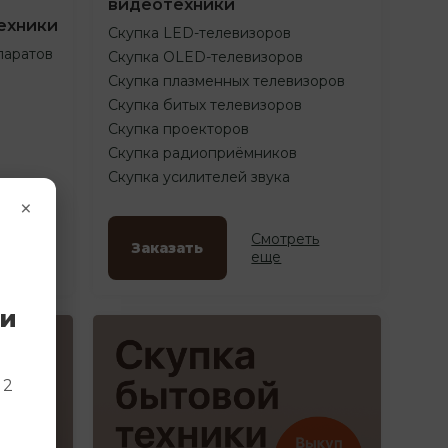
видеотехники
ехники
Скупка LED-телевизоров
паратов
Скупка OLED-телевизоров
Скупка плазменных телевизоров
Скупка битых телевизоров
Скупка проекторов
Скупка радиоприёмников
Скупка усилителей звука
×
ть
Смотреть
Заказать
еще
ки
и
 2