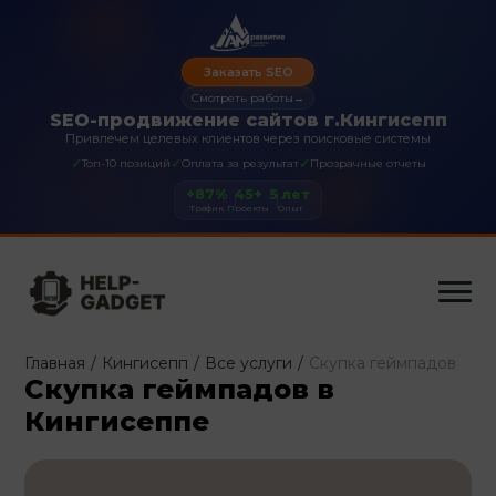
Заказать SEO
Смотреть работы
→
SEO-продвижение сайтов г.Кингисепп
Привлечем целевых клиентов через поисковые системы
✓
✓
✓
Топ-10 позиций
Оплата за результат
Прозрачные отчеты
+87%
45+
5 лет
Трафик
Проекты
Опыт
Главная
/
Кингисепп
/
Все услуги
/
Скупка геймпадов
Скупка геймпадов в
Кингисеппе