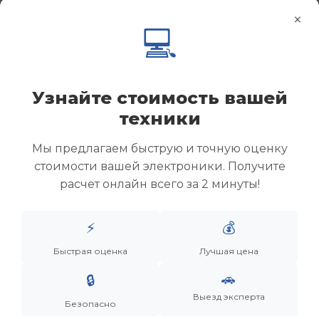
×
💻
Узнайте стоимость вашей
техники
Мы предлагаем быструю и точную оценку
стоимости вашей электроники. Получите
расчет онлайн всего за 2 минуты!
Менеджер
⚡
💰
Дронов Матвей Викторович
Быстрая оценка
Лучшая цена
“Мы не скупаем старую технику. Мы даем вещам
🚗
🔒
вторую жизнь, а их владельцам — новую
Выезд эксперта
возможность.”
Безопасно