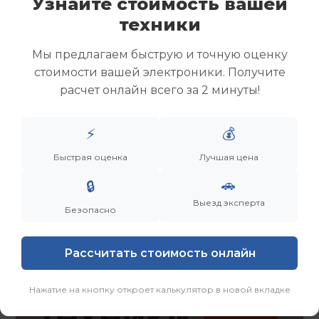
Узнайте стоимость вашей
Скупка ноутбуков
техники
Скупка ультрабуков
Скупка игровых ноутбуков
Мы предлагаем быструю и точную оценку
Скупка рабочих ноутбуков
стоимости вашей электроники. Получите
Скупка старых ноутбуков (б/у)
расчет онлайн всего за 2 минуты!
Скупка внешних жестких дисков
Скупка роутеров и сетевого оборудования
⚡
💰
Заказать
Смотреть еще
Быстрая оценка
Лучшая цена
🚗
🔒
Выезд эксперта
Безопасно
Рассчитать стоимость онлайн
Нажатие на кнопку откроет калькулятор в новой вкладке