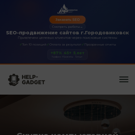
Заказать SEO
Смотреть работы
→
SEO-продвижение сайтов г.Городовиковск
Привлечем целевых клиентов через поисковые системы
✓
✓
✓
Топ-10 позиций
Оплата за результат
Прозрачные отчеты
+87%
45+
5 лет
Трафик
Проекты
Опыт