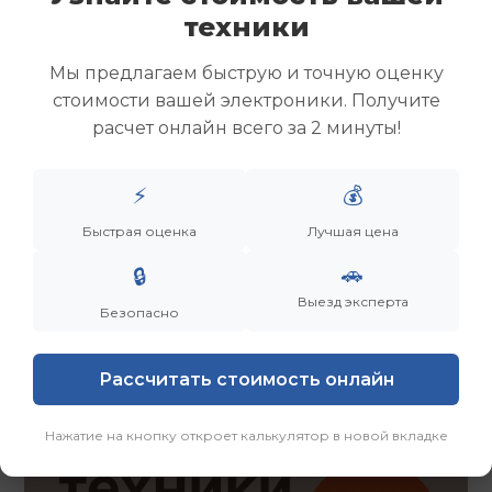
Скупка ноутбуков
техники
Скупка ультрабуков
Скупка игровых ноутбуков
Мы предлагаем быструю и точную оценку
Скупка рабочих ноутбуков
стоимости вашей электроники. Получите
Скупка старых ноутбуков (б/у)
расчет онлайн всего за 2 минуты!
Скупка внешних жестких дисков
Скупка роутеров и сетевого оборудования
⚡
💰
Быстрая оценка
Лучшая цена
Заказать
Смотреть еще
🚗
🔒
Выезд эксперта
Безопасно
Рассчитать стоимость онлайн
Нажатие на кнопку откроет калькулятор в новой вкладке