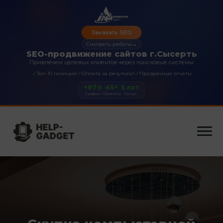
Заказать SEO
Смотреть работы
→
SEO-продвижение сайтов г.Сысерть
Привлечем целевых клиентов через поисковые системы
✓
✓
✓
Топ-10 позиций
Оплата за результат
Прозрачные отчеты
+87%
45+
5 лет
Трафик
Проекты
Опыт