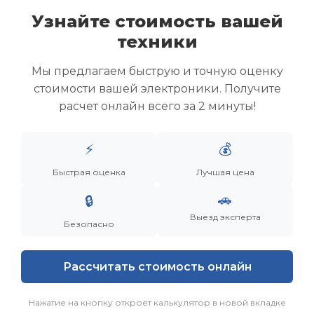
Узнайте стоимость вашей
техники
Скупка ноутбуков
Скупка ультрабуков
Мы предлагаем быструю и точную оценку
Скупка игровых ноутбуков
стоимости вашей электроники. Получите
Скупка рабочих ноутбуков
расчет онлайн всего за 2 минуты!
Скупка старых ноутбуков (б/у)
Скупка внешних жестких дисков
Скупка роутеров и сетевого оборудования
⚡
💰
Быстрая оценка
Лучшая цена
Заказать
Смотреть еще
🚗
🔒
Выезд эксперта
Безопасно
Рассчитать стоимость онлайн
Нажатие на кнопку откроет калькулятор в новой вкладке