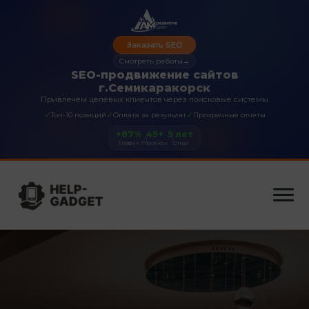
Заказать SEO
Смотреть работы
→
SEO-продвижение сайтов
г.Семикаракорск
Привлечем целевых клиентов через поисковые системы
✓
✓
✓
Топ-10 позиций
Оплата за результат
Прозрачные отчеты
+87%
45+
5 лет
Трафик
Проекты
Опыт