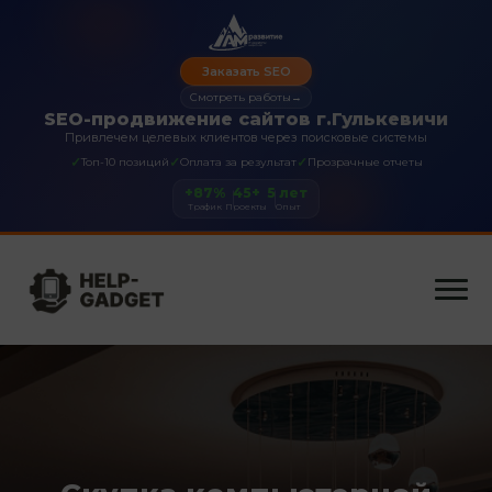
Заказать SEO
Смотреть работы
→
SEO-продвижение сайтов г.Гулькевичи
Привлечем целевых клиентов через поисковые системы
✓
✓
✓
Топ-10 позиций
Оплата за результат
Прозрачные отчеты
+87%
45+
5 лет
Трафик
Проекты
Опыт