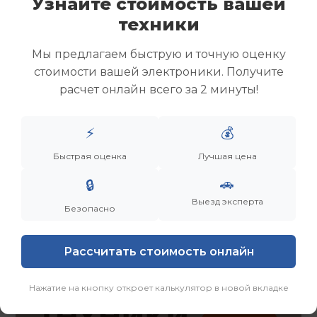
Узнайте стоимость вашей
Скупка ноутбуков
техники
Скупка ультрабуков
Скупка игровых ноутбуков
Мы предлагаем быструю и точную оценку
Скупка рабочих ноутбуков
стоимости вашей электроники. Получите
Скупка старых ноутбуков (б/у)
расчет онлайн всего за 2 минуты!
Скупка внешних жестких дисков
Скупка роутеров и сетевого оборудования
⚡
💰
Заказать
Смотреть еще
Быстрая оценка
Лучшая цена
🚗
🔒
Выезд эксперта
Безопасно
Рассчитать стоимость онлайн
Нажатие на кнопку откроет калькулятор в новой вкладке