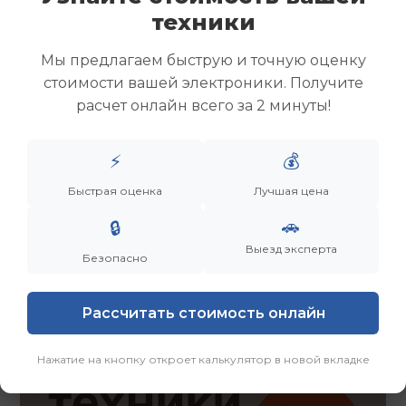
Скупка ноутбуков
техники
Скупка ультрабуков
Скупка игровых ноутбуков
Мы предлагаем быструю и точную оценку
Скупка рабочих ноутбуков
стоимости вашей электроники. Получите
Скупка старых ноутбуков (б/у)
расчет онлайн всего за 2 минуты!
Скупка внешних жестких дисков
Скупка роутеров и сетевого оборудования
⚡
💰
Быстрая оценка
Лучшая цена
Заказать
Смотреть еще
🚗
🔒
Выезд эксперта
Безопасно
Рассчитать стоимость онлайн
Нажатие на кнопку откроет калькулятор в новой вкладке