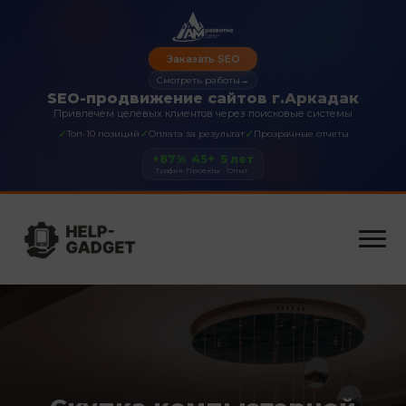
Заказать SEO
Смотреть работы
→
SEO-продвижение сайтов г.Аркадак
Привлечем целевых клиентов через поисковые системы
✓
✓
✓
Топ-10 позиций
Оплата за результат
Прозрачные отчеты
+87%
45+
5 лет
Трафик
Проекты
Опыт