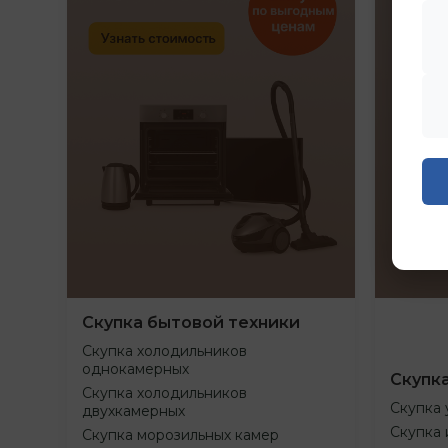
Скупка бытовой техники
Скупка холодильников
однокамерных
Скупк
Скупка холодильников
Скупка 
двухкамерных
Скупка 
Скупка морозильных камер