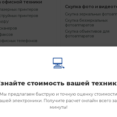
а офисной техники
Скупка фото и видеот
лазерных принтеров
Скупка зеркальных фотоап
струйных принтеров
Скупка беззеркальных
 МФУ
фотоаппаратов
сканеров
Скупка объективов для
факсов
фотоаппаратов
 офисных телефонов
💻
Смотреть
Смотре
азать
Заказать
еще
еще
знайте стоимость вашей техни
Мы предлагаем быструю и точную оценку стоимост
ашей электроники. Получите расчет онлайн всего за
минуты!