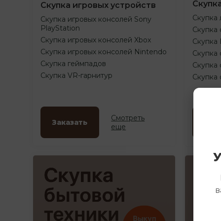
Скупк
Скупка игровых устройств
Скупка 
Скупка игровых консолей Sony
PlayStation
Скупка 
Скупка игровых консолей Xbox
Скупка
Скупка игровых консолей Nintendo
Скупка 
Скупка геймпадов
Скупка 
Скупка VR-гарнитур
Скупка
Смотреть
Заказать
Зак
еще
У
в