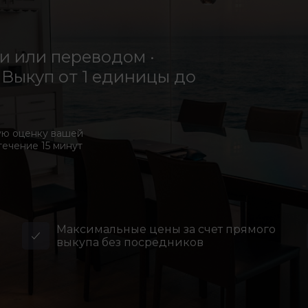
 или переводом ·
Выкуп от 1 единицы до
ую оценку вашей
течение 15 минут
Максимальные цены за счет прямого
выкупа без посредников