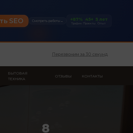
+87%
45+
5 лет
ть SEO
Смотреть работы
→
Трафик
Проекты
Опыт
Перезвоним за 30 секунд
БЫТОВАЯ
ОТЗЫВЫ
КОНТАКТЫ
ТЕХНИКА
8