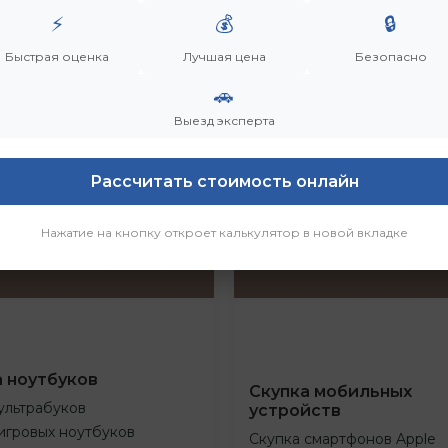
⚡
💰
🔒
Быстрая оценка
Лучшая цена
Безопасно
🚗
Выезд эксперта
Рассчитать стоимость онлайн
Нажатие на кнопку откроет калькулятор в новой вкладке
а ноутбуков
Скупка мобильных
ультрабуков
устройств
игровых ноутбуков
Скупка смартфонов Apple