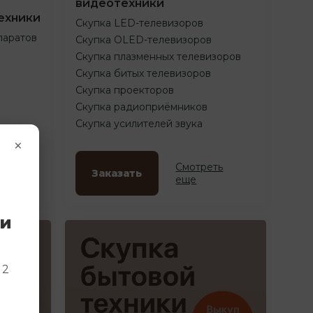
видеотехники
ехники
Скупка LED-телевизоров
паратов
Скупка OLED-телевизоров
Скупка плазменных телевизоров
Скупка битых телевизоров
Скупка проекторов
Скупка радиоприёмников
Скупка усилителей звука
×
ть
Смотреть
Заказать
еще
ки
и
 2