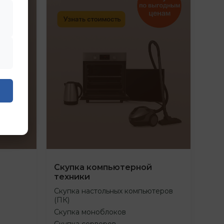
Скупка компьютерной
техники
Скупка настольных компьютеров
(ПК)
Скупка моноблоков
Скупка серверов