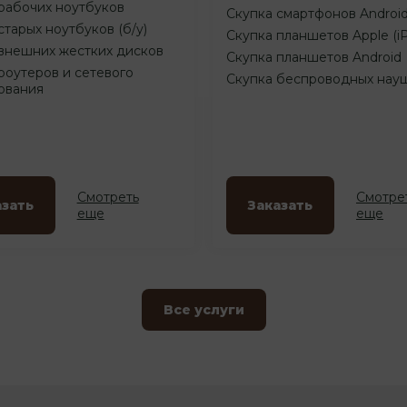
рабочих ноутбуков
Скупка смартфонов Androi
старых ноутбуков (б/у)
Скупка планшетов Apple (i
внешних жестких дисков
Скупка планшетов Android
роутеров и сетевого
Скупка беспроводных нау
ования
Смотреть
Смотре
азать
Заказать
еще
еще
Все услуги