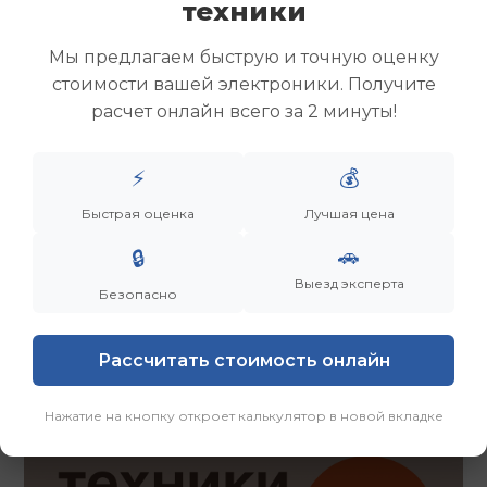
техники
Скупка ноутбуков
Скупка ультрабуков
Мы предлагаем быструю и точную оценку
Скупка игровых ноутбуков
стоимости вашей электроники. Получите
Скупка рабочих ноутбуков
расчет онлайн всего за 2 минуты!
Скупка старых ноутбуков (б/у)
Скупка внешних жестких дисков
Скупка роутеров и сетевого оборудования
⚡
💰
Быстрая оценка
Лучшая цена
Заказать
Смотреть еще
🚗
🔒
Выезд эксперта
Безопасно
Рассчитать стоимость онлайн
Нажатие на кнопку откроет калькулятор в новой вкладке