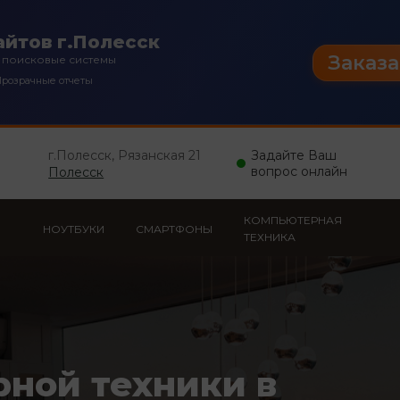
йтов г.Полесск
Заказа
 поисковые системы
розрачные отчеты
г.Полесск, Рязанская 21
Задайте Ваш
вопрос онлайн
Полесск
КОМПЬЮТЕРНАЯ
НОУТБУКИ
СМАРТФОНЫ
ТЕХНИКА
рной техники в