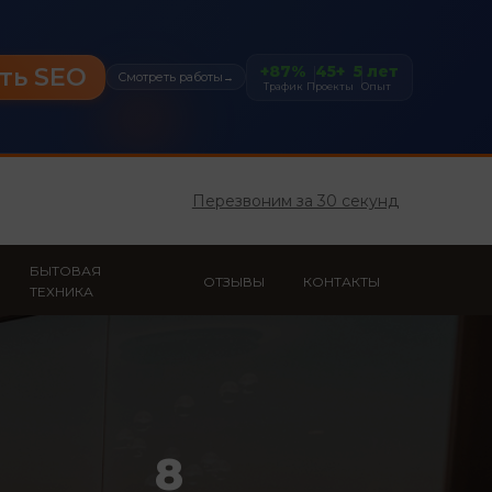
+87%
45+
5 лет
ть SEO
Смотреть работы
→
Трафик
Проекты
Опыт
Перезвоним за 30 секунд
БЫТОВАЯ
ОТЗЫВЫ
КОНТАКТЫ
ТЕХНИКА
8