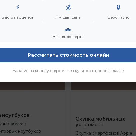
⚡
💰
🔒
Быстрая оценка
Лучшая цена
Безопасно
🚗
Выезд эксперта
Рассчитать стоимость онлайн
Нажатие на кнопку откроет калькулятор в новой вкладке
а ноутбуков
Скупка мобильных
ультрабуков
устройств
игровых ноутбуков
Скупка смартфонов Apple