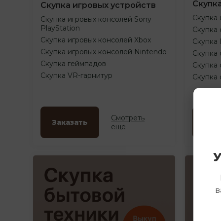
Скупк
Скупка игровых устройств
Скупка 
Скупка игровых консолей Sony
PlayStation
Скупка 
Скупка игровых консолей Xbox
Скупка
Скупка игровых консолей Nintendo
Скупка 
Скупка геймпадов
Скупка 
Скупка VR-гарнитур
Скупка
Смотреть
Заказать
Зак
еще
У
в