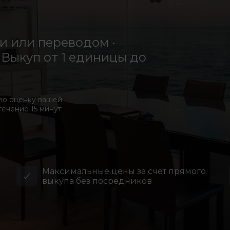
 или переводом ·
Выкуп от 1 единицы до
ую оценку вашей
течение 15 минут
Максимальные цены за счет прямого
выкупа без посредников