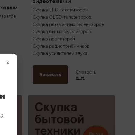
видеотехники
ехники
Скупка LED-телевизоров
паратов
Скупка OLED-телевизоров
Скупка плазменных телевизоров
Скупка битых телевизоров
Скупка проекторов
Скупка радиоприёмников
Скупка усилителей звука
×
ть
Смотреть
Заказать
еще
ки
и
 2