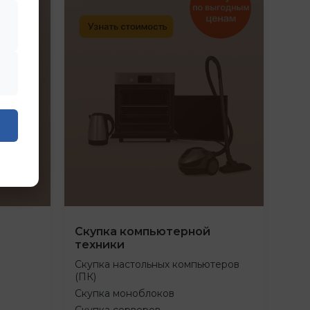
Скупка компьютерной
техники
Скупка настольных компьютеров
(ПК)
Скупка моноблоков
Скупка серверов