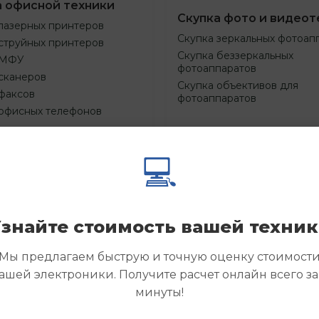
а офисной техники
Скупка фото и видеот
лазерных принтеров
Скупка зеркальных фотоап
струйных принтеров
Скупка беззеркальных
 МФУ
фотоаппаратов
сканеров
Скупка объективов для
факсов
фотоаппаратов
 офисных телефонов
💻
Смотреть
Смотре
азать
Заказать
еще
еще
знайте стоимость вашей техни
Мы предлагаем быструю и точную оценку стоимост
ашей электроники. Получите расчет онлайн всего за
минуты!