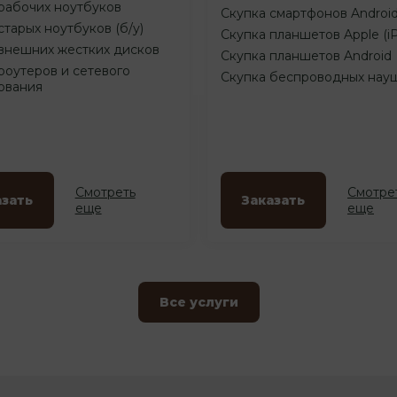
рабочих ноутбуков
Скупка смартфонов Androi
старых ноутбуков (б/у)
Скупка планшетов Apple (i
внешних жестких дисков
Скупка планшетов Android
роутеров и сетевого
Скупка беспроводных нау
ования
Смотреть
Смотре
азать
Заказать
еще
еще
Все услуги