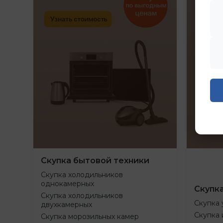
Скупка бытовой техники
Скупка холодильников
однокамерных
Скупк
Скупка холодильников
Скупка 
двухкамерных
Скупка 
Скупка морозильных камер