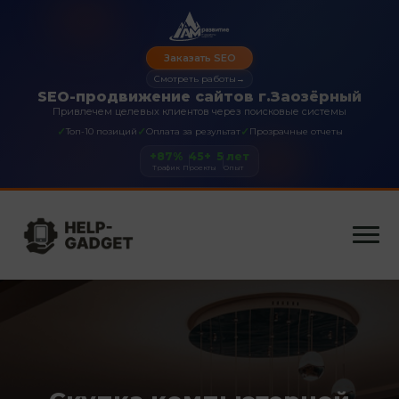
Заказать SEO
Смотреть работы
→
SEO-продвижение сайтов г.Заозёрный
Привлечем целевых клиентов через поисковые системы
✓
✓
✓
Топ-10 позиций
Оплата за результат
Прозрачные отчеты
+87%
45+
5 лет
Трафик
Проекты
Опыт