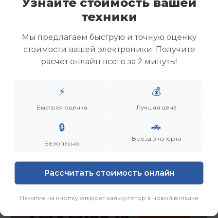
Узнайте стоимость вашей
Скупка ноутбуков
техники
Скупка ультрабуков
Скупка игровых ноутбуков
Мы предлагаем быструю и точную оценку
Скупка рабочих ноутбуков
стоимости вашей электроники. Получите
Скупка старых ноутбуков (б/у)
расчет онлайн всего за 2 минуты!
Скупка внешних жестких дисков
Скупка роутеров и сетевого оборудования
⚡
💰
Заказать
Смотреть еще
Быстрая оценка
Лучшая цена
🚗
🔒
Выезд эксперта
Безопасно
Рассчитать стоимость онлайн
Нажатие на кнопку откроет калькулятор в новой вкладке