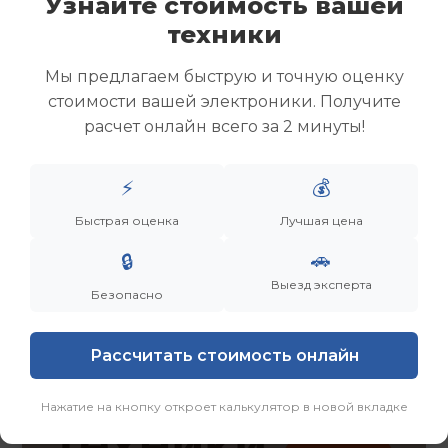
Узнайте стоимость вашей
Скупка ноутбуков
техники
Скупка ультрабуков
Скупка игровых ноутбуков
Мы предлагаем быструю и точную оценку
Скупка рабочих ноутбуков
стоимости вашей электроники. Получите
Скупка старых ноутбуков (б/у)
расчет онлайн всего за 2 минуты!
Скупка внешних жестких дисков
Скупка роутеров и сетевого оборудования
⚡
💰
Заказать
Смотреть еще
Быстрая оценка
Лучшая цена
🚗
🔒
Выезд эксперта
Безопасно
Рассчитать стоимость онлайн
Нажатие на кнопку откроет калькулятор в новой вкладке