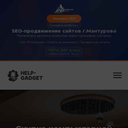
Заказать SEO
Смотреть работы
→
SEO-продвижение сайтов г.Мантурово
Привлечем целевых клиентов через поисковые системы
✓
✓
✓
Топ-10 позиций
Оплата за результат
Прозрачные отчеты
+87%
45+
5 лет
Трафик
Проекты
Опыт