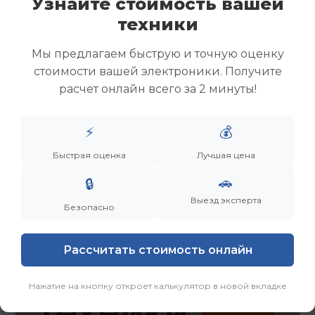
Узнайте стоимость вашей
Скупка ноутбуков
техники
Скупка ультрабуков
Скупка игровых ноутбуков
Мы предлагаем быструю и точную оценку
Скупка рабочих ноутбуков
стоимости вашей электроники. Получите
Скупка старых ноутбуков (б/у)
расчет онлайн всего за 2 минуты!
Скупка внешних жестких дисков
Скупка роутеров и сетевого оборудования
⚡
💰
Заказать
Смотреть еще
Быстрая оценка
Лучшая цена
🚗
🔒
Выезд эксперта
Безопасно
Рассчитать стоимость онлайн
Нажатие на кнопку откроет калькулятор в новой вкладке