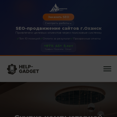
Заказать SEO
Смотреть работы
→
SEO-продвижение сайтов г.Оханск
Привлечем целевых клиентов через поисковые системы
✓
✓
✓
Топ-10 позиций
Оплата за результат
Прозрачные отчеты
+87%
45+
5 лет
Трафик
Проекты
Опыт