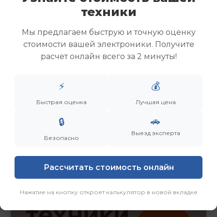
Скупка ноутбуков
техники
Скупка ультрабуков
Скупка игровых ноутбуков
Мы предлагаем быструю и точную оценку
Скупка рабочих ноутбуков
стоимости вашей электроники. Получите
Скупка старых ноутбуков (б/у)
расчет онлайн всего за 2 минуты!
Скупка внешних жестких дисков
Скупка роутеров и сетевого оборудования
⚡
💰
Быстрая оценка
Лучшая цена
Заказать
Смотреть еще
🚗
🔒
Выезд эксперта
Безопасно
Рассчитать стоимость онлайн
Нажатие на кнопку откроет калькулятор в новой вкладке