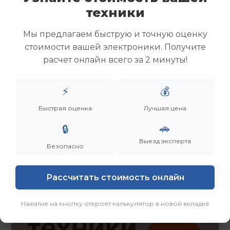
Скупка ноутбуков
техники
Скупка ультрабуков
Скупка игровых ноутбуков
Мы предлагаем быструю и точную оценку
Скупка рабочих ноутбуков
стоимости вашей электроники. Получите
Скупка старых ноутбуков (б/у)
расчет онлайн всего за 2 минуты!
Скупка внешних жестких дисков
Скупка роутеров и сетевого оборудования
⚡
💰
Быстрая оценка
Лучшая цена
Заказать
Смотреть еще
🚗
🔒
Выезд эксперта
Безопасно
Рассчитать стоимость онлайн
Нажатие на кнопку откроет калькулятор в новой вкладке