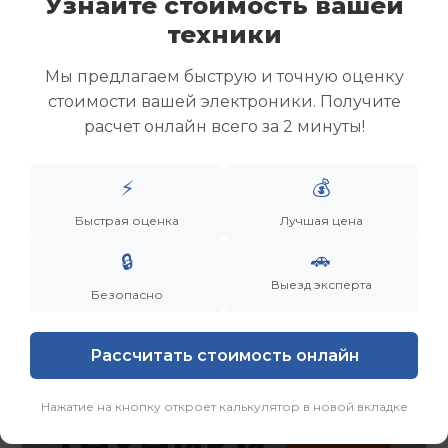
Узнайте стоимость вашей
Скупка ноутбуков
техники
Скупка ультрабуков
Скупка игровых ноутбуков
Мы предлагаем быструю и точную оценку
Скупка рабочих ноутбуков
стоимости вашей электроники. Получите
Скупка старых ноутбуков (б/у)
расчет онлайн всего за 2 минуты!
Скупка внешних жестких дисков
Скупка роутеров и сетевого оборудования
⚡
💰
Заказать
Смотреть еще
Быстрая оценка
Лучшая цена
🚗
🔒
Выезд эксперта
Безопасно
Рассчитать стоимость онлайн
Нажатие на кнопку откроет калькулятор в новой вкладке