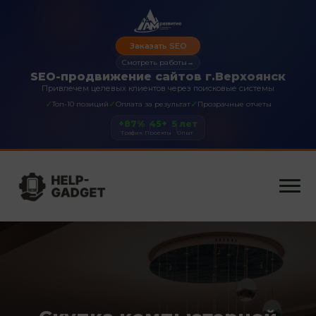
Заказать SEO
Смотреть работы
→
SEO-продвижение сайтов г.Верхоянск
Привлечем целевых клиентов через поисковые системы
✓
✓
✓
Топ-10 позиций
Оплата за результат
Прозрачные отчеты
+87%
45+
5 лет
Трафик
Проекты
Опыт