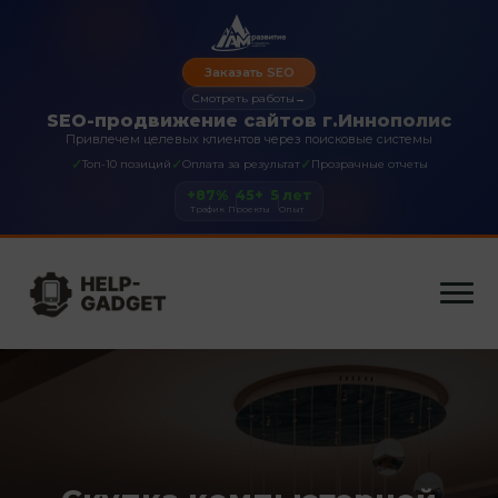
Заказать SEO
Смотреть работы
→
SEO-продвижение сайтов г.Иннополис
Привлечем целевых клиентов через поисковые системы
✓
✓
✓
Топ-10 позиций
Оплата за результат
Прозрачные отчеты
+87%
45+
5 лет
Трафик
Проекты
Опыт