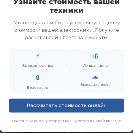
Узнайте стоимость вашей
Скупка ноутбуков
техники
Скупка ультрабуков
Скупка игровых ноутбуков
Мы предлагаем быструю и точную оценку
Скупка рабочих ноутбуков
стоимости вашей электроники. Получите
Скупка старых ноутбуков (б/у)
расчет онлайн всего за 2 минуты!
Скупка внешних жестких дисков
Скупка роутеров и сетевого оборудования
⚡
💰
Заказать
Смотреть еще
Быстрая оценка
Лучшая цена
🚗
🔒
Выезд эксперта
Безопасно
Рассчитать стоимость онлайн
Нажатие на кнопку откроет калькулятор в новой вкладке