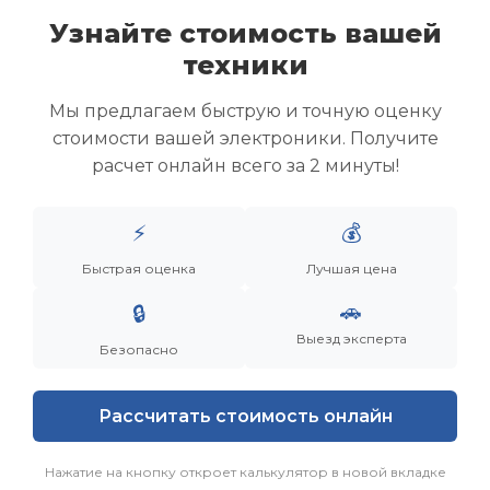
Узнайте стоимость вашей
техники
Скупка ноутбуков
Скупка ультрабуков
Мы предлагаем быструю и точную оценку
Скупка игровых ноутбуков
стоимости вашей электроники. Получите
Скупка рабочих ноутбуков
расчет онлайн всего за 2 минуты!
Скупка старых ноутбуков (б/у)
Скупка внешних жестких дисков
Скупка роутеров и сетевого оборудования
⚡
💰
Быстрая оценка
Лучшая цена
Заказать
Смотреть еще
🚗
🔒
Выезд эксперта
Безопасно
Рассчитать стоимость онлайн
Нажатие на кнопку откроет калькулятор в новой вкладке