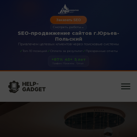
Заказать SEO
Смотреть работы
→
SEO-продвижение сайтов г.Юрьев-
Польский
Привлечем целевых клиентов через поисковые системы
✓
✓
✓
Топ-10 позиций
Оплата за результат
Прозрачные отчеты
+87%
45+
5 лет
Трафик
Проекты
Опыт