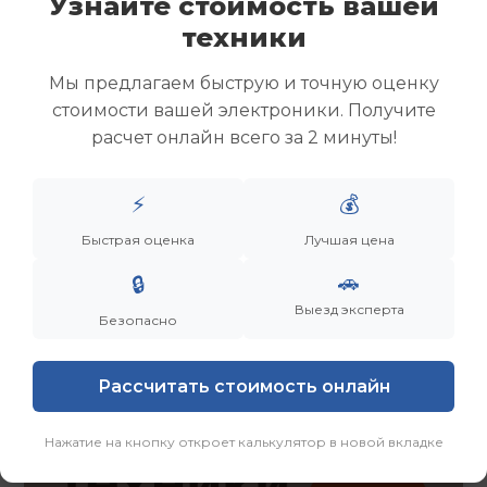
Узнайте стоимость вашей
Скупка ноутбуков
техники
Скупка ультрабуков
Скупка игровых ноутбуков
Мы предлагаем быструю и точную оценку
Скупка рабочих ноутбуков
стоимости вашей электроники. Получите
Скупка старых ноутбуков (б/у)
расчет онлайн всего за 2 минуты!
Скупка внешних жестких дисков
Скупка роутеров и сетевого оборудования
⚡
💰
Заказать
Смотреть еще
Быстрая оценка
Лучшая цена
🚗
🔒
Выезд эксперта
Безопасно
Рассчитать стоимость онлайн
Нажатие на кнопку откроет калькулятор в новой вкладке