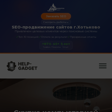
Заказать SEO
Смотреть работы
→
SEO-продвижение сайтов г.Хотьково
Привлечем целевых клиентов через поисковые системы
✓
✓
✓
Топ-10 позиций
Оплата за результат
Прозрачные отчеты
+87%
45+
5 лет
Трафик
Проекты
Опыт