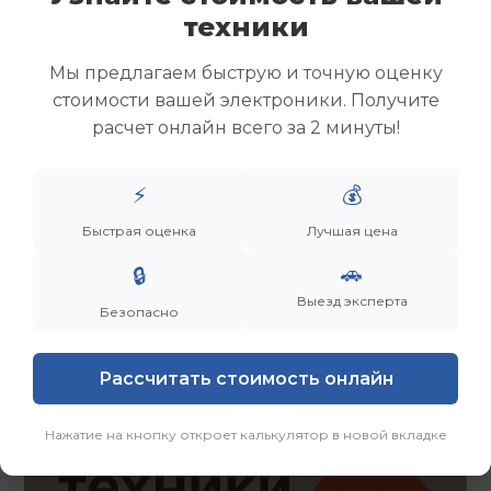
Скупка ноутбуков
техники
Скупка ультрабуков
Скупка игровых ноутбуков
Мы предлагаем быструю и точную оценку
Скупка рабочих ноутбуков
стоимости вашей электроники. Получите
Скупка старых ноутбуков (б/у)
расчет онлайн всего за 2 минуты!
Скупка внешних жестких дисков
Скупка роутеров и сетевого оборудования
⚡
💰
Быстрая оценка
Лучшая цена
Заказать
Смотреть еще
🚗
🔒
Выезд эксперта
Безопасно
Рассчитать стоимость онлайн
Нажатие на кнопку откроет калькулятор в новой вкладке