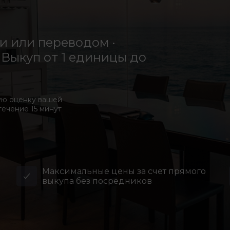
 или переводом ·
Выкуп от 1 единицы до
ую оценку вашей
течение 15 минут
Максимальные цены за счет прямого
выкупа без посредников