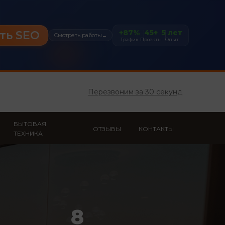
+87%
45+
5 лет
ть SEO
Смотреть работы
→
Трафик
Проекты
Опыт
Перезвоним за 30 секунд
БЫТОВАЯ
ОТЗЫВЫ
КОНТАКТЫ
ТЕХНИКА
8