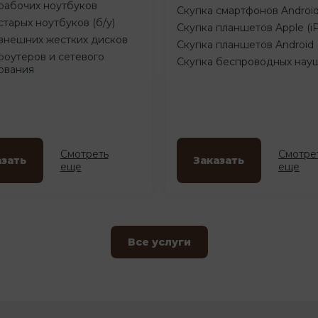
рабочих ноутбуков
Скупка смартфонов Androi
старых ноутбуков (б/у)
Скупка планшетов Apple (i
внешних жестких дисков
Скупка планшетов Android
роутеров и сетевого
Скупка беспроводных нау
ования
Смотреть
Смотре
азать
Заказать
еще
еще
Все услуги