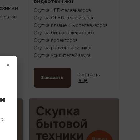
видеотехники
ехники
Скупка LED-телевизоров
паратов
Скупка OLED-телевизоров
Скупка плазменных телевизоров
Скупка битых телевизоров
Скупка проекторов
Скупка радиоприёмников
Скупка усилителей звука
×
ть
Смотреть
Заказать
еще
ки
и
 2