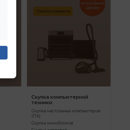
Скупка компьютерной
техники
Скупка настольных компьютеров
(ПК)
Скупка моноблоков
Скупка серверов