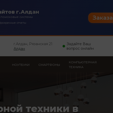
йтов г.Алдан
Заказа
 поисковые системы
розрачные отчеты
г.Алдан, Рязанская 21
Задайте Ваш
вопрос онлайн
Алдан
КОМПЬЮТЕРНАЯ
НОУТБУКИ
СМАРТФОНЫ
ТЕХНИКА
рной техники в