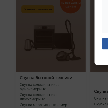
Скупка бытовой техники
Скупка холодильников
однокамерных
Скупк
Скупка холодильников
Скупка 
двухкамерных
Скупка 
Скупка морозильных камер