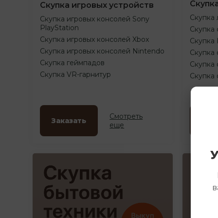
Скупк
Скупка игровых устройств
Скупка 
Скупка игровых консолей Sony
PlayStation
Скупка 
Скупка игровых консолей Xbox
Скупка
Скупка игровых консолей Nintendo
Скупка 
Скупка геймпадов
Скупка 
Скупка VR-гарнитур
Скупка
Смотреть
Заказать
Зак
еще
У
в