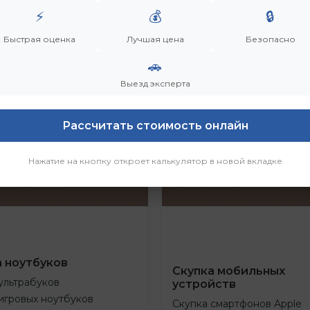
⚡
💰
🔒
Быстрая оценка
Лучшая цена
Безопасно
🚗
Выезд эксперта
Рассчитать стоимость онлайн
Нажатие на кнопку откроет калькулятор в новой вкладке
а ноутбуков
Скупка мобильных
ультрабуков
устройств
игровых ноутбуков
Скупка смартфонов Apple