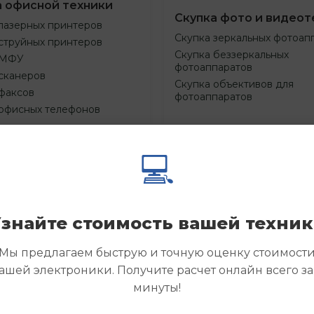
а офисной техники
Скупка фото и видеот
лазерных принтеров
Скупка зеркальных фотоап
струйных принтеров
Скупка беззеркальных
 МФУ
фотоаппаратов
сканеров
Скупка объективов для
факсов
фотоаппаратов
 офисных телефонов
💻
Смотреть
Смотре
азать
Заказать
еще
еще
знайте стоимость вашей техни
Мы предлагаем быструю и точную оценку стоимост
ашей электроники. Получите расчет онлайн всего за
минуты!