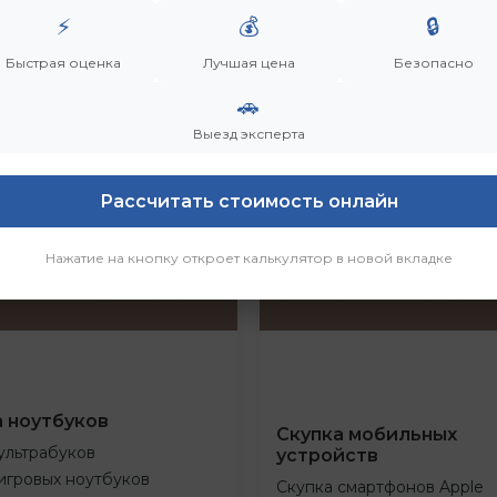
⚡
💰
🔒
Быстрая оценка
Лучшая цена
Безопасно
🚗
Выезд эксперта
Рассчитать стоимость онлайн
Нажатие на кнопку откроет калькулятор в новой вкладке
а ноутбуков
Скупка мобильных
ультрабуков
устройств
игровых ноутбуков
Скупка смартфонов Apple