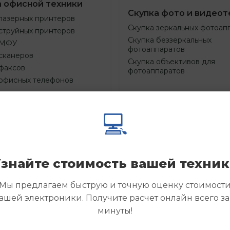
а офисной техники
Скупка фото и видеот
лазерных принтеров
Скупка зеркальных фотоап
струйных принтеров
Скупка беззеркальных
 МФУ
фотоаппаратов
сканеров
Скупка объективов для
факсов
фотоаппаратов
 офисных телефонов
💻
Смотреть
Смотре
азать
Заказать
еще
еще
знайте стоимость вашей техни
Мы предлагаем быструю и точную оценку стоимост
ашей электроники. Получите расчет онлайн всего за
минуты!