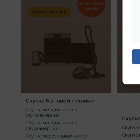
Скупка бытовой техники
Скупка холодильников
однокамерных
Скупк
Скупка холодильников
Скупка 
двухкамерных
Скупка 
Скупка морозильных камер