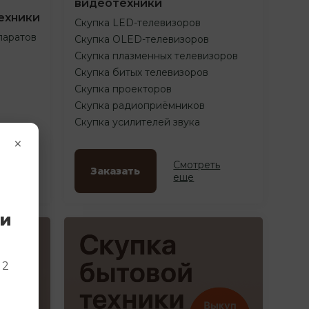
видеотехники
ехники
Скупка LED-телевизоров
паратов
Скупка OLED-телевизоров
Скупка плазменных телевизоров
Скупка битых телевизоров
Скупка проекторов
Скупка радиоприёмников
Скупка усилителей звука
×
ть
Смотреть
Заказать
еще
ки
и
 2