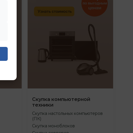
Скупка компьютерной
техники
Скупка настольных компьютеров
(ПК)
Скупка моноблоков
Скупка серверов