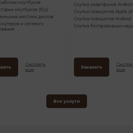
рабочих ноутбуков
Скупка смартфонов Androi
старых ноутбуков (б/у)
Скупка планшетов Apple (i
внешних жестких дисков
Скупка планшетов Android
роутеров и сетевого
Скупка беспроводных нау
ования
Смотреть
Смотре
азать
Заказать
еще
еще
Все услуги