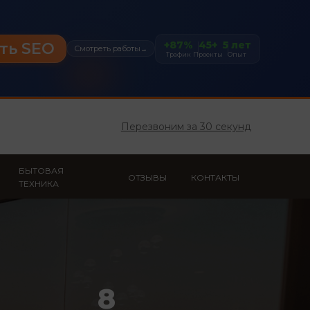
+87%
45+
5 лет
ть SEO
Смотреть работы
→
Трафик
Проекты
Опыт
Перезвоним за 30 секунд
БЫТОВАЯ
ОТЗЫВЫ
КОНТАКТЫ
ТЕХНИКА
8