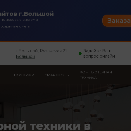
айтов г.Большой
Заказа
 поисковые системы
розрачные отчеты
г.Большой, Рязанская 21
Задайте Ваш
вопрос онлайн
Большой
КОМПЬЮТЕРНАЯ
НОУТБУКИ
СМАРТФОНЫ
ТЕХНИКА
рной техники в