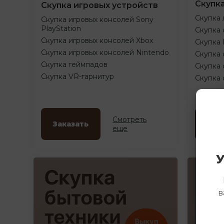
Скупк
Скупка игровых устройств
Скупка 
Скупка игровых консолей Sony
PlayStation
Скупка 
Скупка игровых консолей Xbox
Скупка
Скупка игровых консолей Nintendo
Скупка 
Скупка геймпадов
Скупка 
Скупка VR-гарнитур
Скупка
Смотреть
Заказать
Зак
еще
У
в