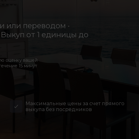
 или переводом ·
Выкуп от 1 единицы до
ую оценку вашей
течение 15 минут
Максимальные цены за счет прямого
выкупа без посредников