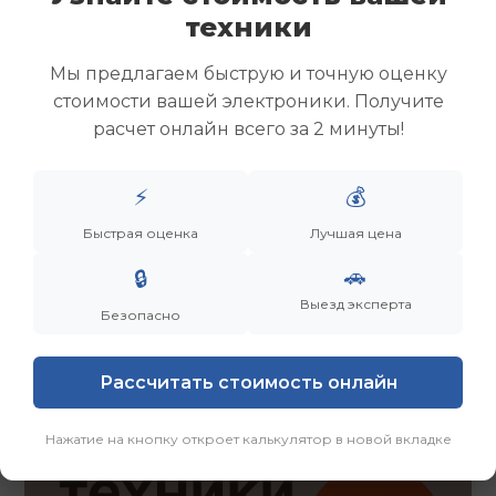
Скупка ноутбуков
техники
Скупка ультрабуков
Скупка игровых ноутбуков
Мы предлагаем быструю и точную оценку
Скупка рабочих ноутбуков
стоимости вашей электроники. Получите
Скупка старых ноутбуков (б/у)
расчет онлайн всего за 2 минуты!
Скупка внешних жестких дисков
Скупка роутеров и сетевого оборудования
⚡
💰
Быстрая оценка
Лучшая цена
Заказать
Смотреть еще
🚗
🔒
Выезд эксперта
Безопасно
Рассчитать стоимость онлайн
Нажатие на кнопку откроет калькулятор в новой вкладке