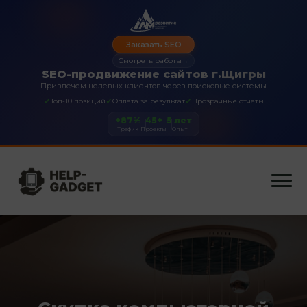
Заказать SEO
Смотреть работы
→
SEO-продвижение сайтов г.Щигры
Привлечем целевых клиентов через поисковые системы
✓
✓
✓
Топ-10 позиций
Оплата за результат
Прозрачные отчеты
+87%
45+
5 лет
Трафик
Проекты
Опыт