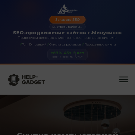
Заказать SEO
Смотреть работы
→
SEO-продвижение сайтов г.Минусинск
Привлечем целевых клиентов через поисковые системы
✓
✓
✓
Топ-10 позиций
Оплата за результат
Прозрачные отчеты
+87%
45+
5 лет
Трафик
Проекты
Опыт