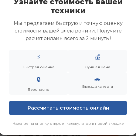
Узнайте стоимость вашей
Скупка ноутбуков
техники
Скупка ультрабуков
Скупка игровых ноутбуков
Мы предлагаем быструю и точную оценку
Скупка рабочих ноутбуков
стоимости вашей электроники. Получите
Скупка старых ноутбуков (б/у)
расчет онлайн всего за 2 минуты!
Скупка внешних жестких дисков
Скупка роутеров и сетевого оборудования
⚡
💰
Заказать
Смотреть еще
Быстрая оценка
Лучшая цена
🚗
🔒
Выезд эксперта
Безопасно
Рассчитать стоимость онлайн
Нажатие на кнопку откроет калькулятор в новой вкладке