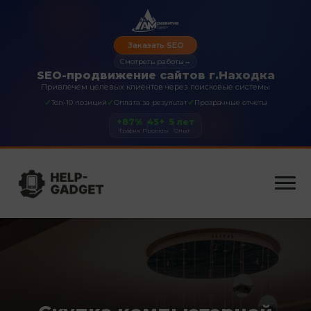
Заказать SEO
Смотреть работы
→
SEO-продвижение сайтов г.Находка
Привлечем целевых клиентов через поисковые системы
✓
✓
✓
Топ-10 позиций
Оплата за результат
Прозрачные отчеты
+87%
45+
5 лет
Трафик
Проекты
Опыт