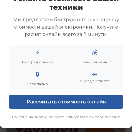
Скупка ноутбуков
техники
Скупка ультрабуков
Скупка игровых ноутбуков
Мы предлагаем быструю и точную оценку
Скупка рабочих ноутбуков
стоимости вашей электроники. Получите
Скупка старых ноутбуков (б/у)
расчет онлайн всего за 2 минуты!
Скупка внешних жестких дисков
Скупка роутеров и сетевого оборудования
⚡
💰
Быстрая оценка
Лучшая цена
Заказать
Смотреть еще
🚗
🔒
Выезд эксперта
Безопасно
Рассчитать стоимость онлайн
Нажатие на кнопку откроет калькулятор в новой вкладке