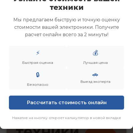
Скупка ноутбуков
техники
Скупка ультрабуков
Скупка игровых ноутбуков
Мы предлагаем быструю и точную оценку
Скупка рабочих ноутбуков
стоимости вашей электроники. Получите
Скупка старых ноутбуков (б/у)
расчет онлайн всего за 2 минуты!
Скупка внешних жестких дисков
Скупка роутеров и сетевого оборудования
⚡
💰
Быстрая оценка
Лучшая цена
Заказать
Смотреть еще
🚗
🔒
Выезд эксперта
Безопасно
Рассчитать стоимость онлайн
Нажатие на кнопку откроет калькулятор в новой вкладке