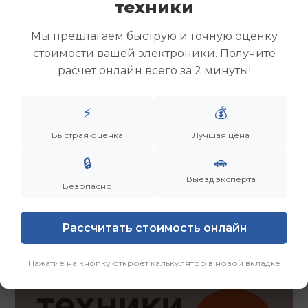
техники
Скупка ноутбуков
Скупка ультрабуков
Мы предлагаем быструю и точную оценку
Скупка игровых ноутбуков
стоимости вашей электроники. Получите
Скупка рабочих ноутбуков
расчет онлайн всего за 2 минуты!
Скупка старых ноутбуков (б/у)
Скупка внешних жестких дисков
Скупка роутеров и сетевого оборудования
⚡
💰
Быстрая оценка
Лучшая цена
Заказать
Смотреть еще
🚗
🔒
Выезд эксперта
Безопасно
Рассчитать стоимость онлайн
Нажатие на кнопку откроет калькулятор в новой вкладке