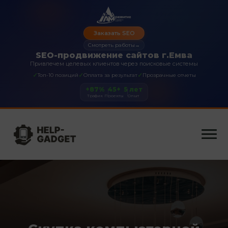
Заказать SEO
Смотреть работы
→
SEO-продвижение сайтов г.Емва
Привлечем целевых клиентов через поисковые системы
✓
✓
✓
Топ-10 позиций
Оплата за результат
Прозрачные отчеты
+87%
45+
5 лет
Трафик
Проекты
Опыт