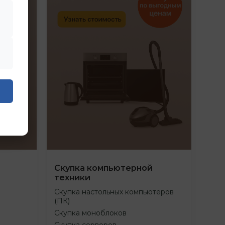
Скупка компьютерной
техники
Скупка настольных компьютеров
(ПК)
Скупка моноблоков
Скупка серверов