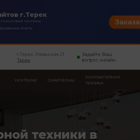
йтов г.Терек
Заказа
 поисковые системы
розрачные отчеты
г.Терек, Рязанская 21
Задайте Ваш
вопрос онлайн
Терек
КОМПЬЮТЕРНАЯ
НОУТБУКИ
СМАРТФОНЫ
ТЕХНИКА
рной техники в