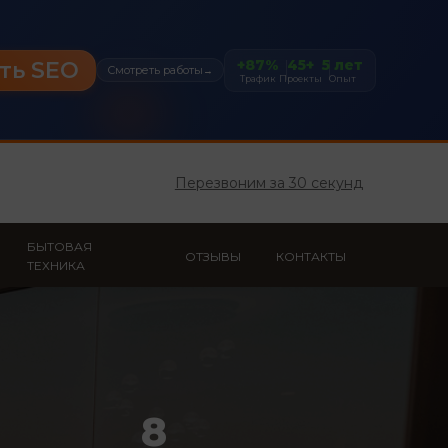
+87%
45+
5 лет
ть SEO
Смотреть работы
→
Трафик
Проекты
Опыт
Перезвоним за 30 секунд
БЫТОВАЯ
ОТЗЫВЫ
КОНТАКТЫ
ТЕХНИКА
8