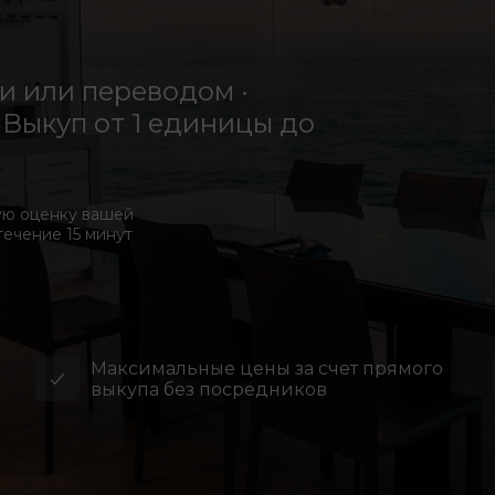
 или переводом ·
Выкуп от 1 единицы до
ую оценку вашей
течение 15 минут
Максимальные цены за счет прямого
выкупа без посредников