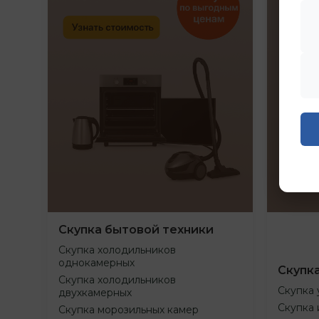
Скупка бытовой техники
Скупка холодильников
однокамерных
Скупк
Скупка холодильников
Скупка 
двухкамерных
Скупка 
Скупка морозильных камер