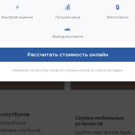
⚡
💰
🔒
Быстрая оценка
Лучшая цена
Безопасно
🚗
Выезд эксперта
Рассчитать стоимость онлайн
Нажатие на кнопку откроет калькулятор в новой вкладке
а ноутбуков
Скупка мобильных
ультрабуков
устройств
игровых ноутбуков
Скупка смартфонов Apple