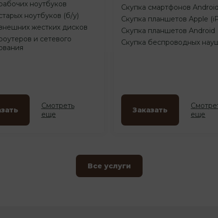
рабочих ноутбуков
Скупка смартфонов Androi
старых ноутбуков (б/у)
Скупка планшетов Apple (i
внешних жестких дисков
Скупка планшетов Android
роутеров и сетевого
Скупка беспроводных нау
ования
Смотреть
Смотре
азать
Заказать
еще
еще
Все услуги