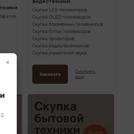
видеотехники
ехники
Скупка LED-телевизоров
паратов
Скупка OLED-телевизоров
Скупка плазменных телевизоров
Скупка битых телевизоров
Скупка проекторов
Скупка радиоприёмников
Скупка усилителей звука
×
ть
Смотреть
Заказать
еще
ки
и
 2