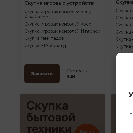
Скупк
Скупка игровых устройств
Скупка 
Скупка игровых консолей Sony
PlayStation
Скупка 
Скупка игровых консолей Xbox
Скупка
Скупка игровых консолей Nintendo
Скупка 
Скупка геймпадов
Скупка 
Скупка VR-гарнитур
Скупка
Смотреть
Заказать
Зак
еще
У
в