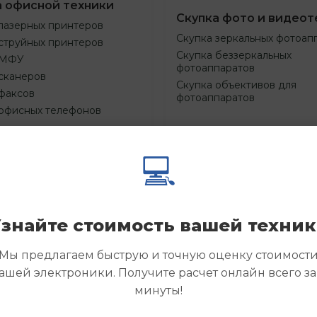
а офисной техники
Скупка фото и видеот
лазерных принтеров
Скупка зеркальных фотоап
струйных принтеров
Скупка беззеркальных
 МФУ
фотоаппаратов
сканеров
Скупка объективов для
факсов
фотоаппаратов
 офисных телефонов
💻
Смотреть
Смотре
азать
Заказать
еще
еще
знайте стоимость вашей техни
Мы предлагаем быструю и точную оценку стоимост
ашей электроники. Получите расчет онлайн всего за
минуты!