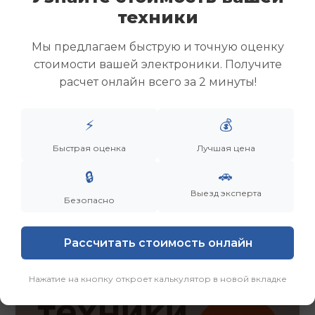
Скупка ноутбуков
техники
Скупка ультрабуков
Скупка игровых ноутбуков
Мы предлагаем быструю и точную оценку
Скупка рабочих ноутбуков
стоимости вашей электроники. Получите
Скупка старых ноутбуков (б/у)
расчет онлайн всего за 2 минуты!
Скупка внешних жестких дисков
Скупка роутеров и сетевого оборудования
⚡
💰
Быстрая оценка
Лучшая цена
Заказать
Смотреть еще
🚗
🔒
Выезд эксперта
Безопасно
Рассчитать стоимость онлайн
Нажатие на кнопку откроет калькулятор в новой вкладке