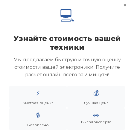
×
💻
Узнайте стоимость вашей
техники
Мы предлагаем быструю и точную оценку
стоимости вашей электроники. Получите
расчет онлайн всего за 2 минуты!
Менеджер
⚡
💰
Быстрая оценка
Лучшая цена
Дронов Матвей Викторович
🚗
🔒
“Мы не скупаем старую технику. Мы даем вещам
вторую жизнь, а их владельцам — новую
Выезд эксперта
Безопасно
возможность.”