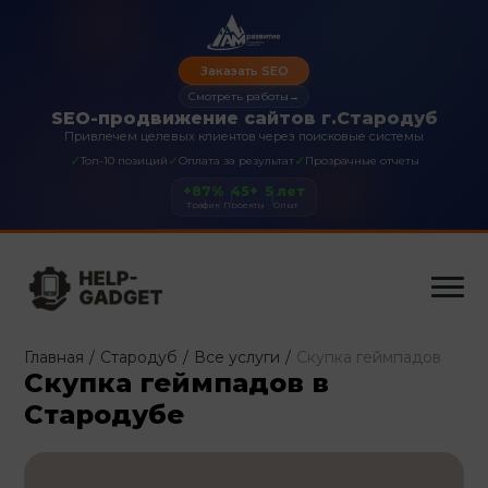
Заказать SEO
Смотреть работы
→
SEO-продвижение сайтов г.Стародуб
Привлечем целевых клиентов через поисковые системы
✓
✓
✓
Топ-10 позиций
Оплата за результат
Прозрачные отчеты
+87%
45+
5 лет
Трафик
Проекты
Опыт
Главная
/
Стародуб
/
Все услуги
/
Скупка геймпадов
Скупка геймпадов в
Стародубе