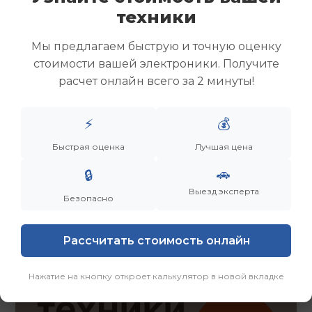
Скупка ноутбуков
техники
Скупка ультрабуков
Скупка игровых ноутбуков
Мы предлагаем быструю и точную оценку
Скупка рабочих ноутбуков
стоимости вашей электроники. Получите
Скупка старых ноутбуков (б/у)
расчет онлайн всего за 2 минуты!
Скупка внешних жестких дисков
Скупка роутеров и сетевого оборудования
⚡
💰
Быстрая оценка
Лучшая цена
Заказать
Смотреть еще
🚗
🔒
Выезд эксперта
Безопасно
Рассчитать стоимость онлайн
Нажатие на кнопку откроет калькулятор в новой вкладке