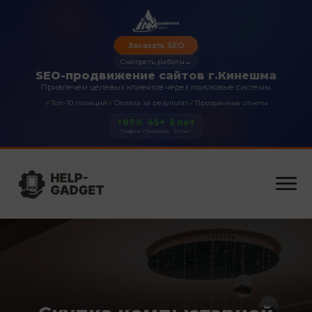
Заказать SEO
Смотреть работы
→
SEO-продвижение сайтов г.Кинешма
Привлечем целевых клиентов через поисковые системы
✓
✓
✓
Топ-10 позиций
Оплата за результат
Прозрачные отчеты
+87%
45+
5 лет
Трафик
Проекты
Опыт