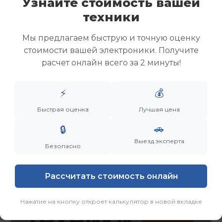
Узнайте стоимость вашей
Скупка ноутбуков
техники
Скупка ультрабуков
Скупка игровых ноутбуков
Мы предлагаем быструю и точную оценку
Скупка рабочих ноутбуков
стоимости вашей электроники. Получите
Скупка старых ноутбуков (б/у)
расчет онлайн всего за 2 минуты!
Скупка внешних жестких дисков
Скупка роутеров и сетевого оборудования
⚡
💰
Заказать
Смотреть еще
Быстрая оценка
Лучшая цена
🚗
🔒
Выезд эксперта
Безопасно
Рассчитать стоимость онлайн
Нажатие на кнопку откроет калькулятор в новой вкладке