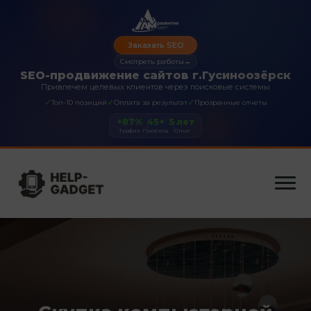
Заказать SEO
Смотреть работы
→
SEO-продвижение сайтов г.Гусиноозёрск
Привлечем целевых клиентов через поисковые системы
✓
✓
✓
Топ-10 позиций
Оплата за результат
Прозрачные отчеты
+87%
45+
5 лет
Трафик
Проекты
Опыт